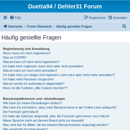
Duetta94 / Dehler31 Forum
FAQ
Registrieren
Anmelden
S
Startseite
Foren-Übersicht
Häufig gestellte Fragen
u
Häufig gestellte Fragen
c
h
Registrierung und Anmeldung
Wozu muss ich mich registrieren?
e
Was ist COPPA?
Warum kann ich mich nicht registrieren?
Ich habe mich registriert, kann mich aber nicht anmelden!
Warum kann ich mich nicht anmelden?
Ich habe mich vor einiger Zeit registriert, kann mich aber nicht mehr anmelden?!
Ich habe mein Passwort vergessen!
Warum werde ich automatisch abgemeldet?
Wozu ist die Funktion „Alle Cookies löschen“?
Benutzerpräferenzen und -einstellungen
Wie kann ich meine Einstellungen ändern?
Wie kann ich verhindern, dass mein Benutzername in der Online-Liste auftaucht?
Die Forenuhr geht falsch!
Ich habe die Zeitzone eingestellt, aber die Forenuhr geht immer noch falsch!
Meine Sprache steht auf diesem Board nicht zur Auswahl!
Was sind das für Bilder, die bei meinem Benutzernamen angezeigt werden?
Wie verwende ich einen Avatar?