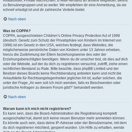
Avatarbilder, Private Nachrichten, E-Mail-Versand an andere Mitglieder, Beitritt
zu Benutzergruppen und so weiter. Wir empfehlen dir eine Anmeldung, da sie
schnell erledigt ist und dir zahlreiche Vorteile bietet.
Nach oben
Was ist COPPA?
COPPA, ausgeschrieben Children’s Online Privacy Protection Act of 1998
(deutsch: Gesetz zum Schutz der Privatsphäre von Kindern im Internet von
1998) ist ein Gesetz in den USA, welches festlegt, dass Websites, die
möglicherweise persönliche Daten von Kindern unter 13 Jahren erheben,
hierzu die Zustimmung der Eltern beziehungsweise des oder der
Erziehungsberechtigten benötigen. Wenn du dir unsicher bist, ob dies auf dich
oder die Website, auf der du dich zu registrieren versuchst, zutrifft, ziehe einen
rechtlichen Beistand zu Rate. Bitte beachte, dass phpBB Limited und der
Besitzer dieses Boards keine Rechtsberatung anbieten kann und nicht die
Anlaufstelle für Rechtsangelegenheiten jeglicher Art ist; außer solchen, die
unter der Frage „An wen soll ich mich wenden, falls es Beschwerden oder
juristische Anfragen zu diesem Forum gibt?“ behandelt werden.
Nach oben
Warum kann ich mich nicht registrieren?
Es kann sein, dass die Board-Administration die Registrierung komplett
ausgeschaltet hat, damit sich keine neuen Benutzer mehr anmelden können.
Es könnte auch sein, dass deine IP-Adresse oder der Benutzername, mit dem
du dich registrieren möchtest, gesperrt wurden. Um Hilfe zu erhalten, wende