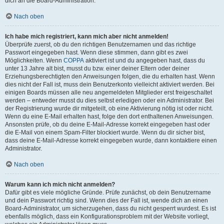
dich an die Board-Administration.
Nach oben
Ich habe mich registriert, kann mich aber nicht anmelden!
Überprüfe zuerst, ob du den richtigen Benutzernamen und das richtige
Passwort eingegeben hast. Wenn diese stimmen, dann gibt es zwei
Möglichkeiten. Wenn
COPPA
aktiviert ist und du angegeben hast, dass du
unter 13 Jahre alt bist, musst du bzw. einer deiner Eltern oder deiner
Erziehungsberechtigten den Anweisungen folgen, die du erhalten hast. Wenn
dies nicht der Fall ist, muss dein Benutzerkonto vielleicht aktiviert werden. Bei
einigen Boards müssen alle neu angemeldeten Mitglieder erst freigeschaltet
werden – entweder musst du dies selbst erledigen oder ein Administrator. Bei
der Registrierung wurde dir mitgeteilt, ob eine Aktivierung nötig ist oder nicht.
Wenn du eine E-Mail erhalten hast, folge den dort enthaltenen Anweisungen.
Ansonsten prüfe, ob du deine E-Mail-Adresse korrekt eingegeben hast oder
die E-Mail von einem Spam-Filter blockiert wurde. Wenn du dir sicher bist,
dass deine E-Mail-Adresse korrekt eingegeben wurde, dann kontaktiere einen
Administrator.
Nach oben
Warum kann ich mich nicht anmelden?
Dafür gibt es viele mögliche Gründe. Prüfe zunächst, ob dein Benutzername
und dein Passwort richtig sind. Wenn dies der Fall ist, wende dich an einen
Board-Administrator, um sicherzugehen, dass du nicht gesperrt wurdest. Es ist
ebenfalls möglich, dass ein Konfigurationsproblem mit der Website vorliegt,