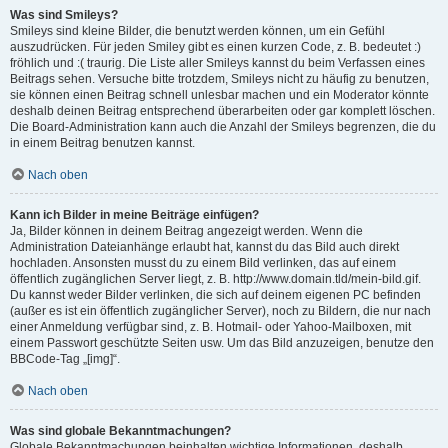
Was sind Smileys?
Smileys sind kleine Bilder, die benutzt werden können, um ein Gefühl
auszudrücken. Für jeden Smiley gibt es einen kurzen Code, z. B. bedeutet :)
fröhlich und :( traurig. Die Liste aller Smileys kannst du beim Verfassen eines
Beitrags sehen. Versuche bitte trotzdem, Smileys nicht zu häufig zu benutzen,
sie können einen Beitrag schnell unlesbar machen und ein Moderator könnte
deshalb deinen Beitrag entsprechend überarbeiten oder gar komplett löschen.
Die Board-Administration kann auch die Anzahl der Smileys begrenzen, die du
in einem Beitrag benutzen kannst.
Nach oben
Kann ich Bilder in meine Beiträge einfügen?
Ja, Bilder können in deinem Beitrag angezeigt werden. Wenn die
Administration Dateianhänge erlaubt hat, kannst du das Bild auch direkt
hochladen. Ansonsten musst du zu einem Bild verlinken, das auf einem
öffentlich zugänglichen Server liegt, z. B. http://www.domain.tld/mein-bild.gif.
Du kannst weder Bilder verlinken, die sich auf deinem eigenen PC befinden
(außer es ist ein öffentlich zugänglicher Server), noch zu Bildern, die nur nach
einer Anmeldung verfügbar sind, z. B. Hotmail- oder Yahoo-Mailboxen, mit
einem Passwort geschützte Seiten usw. Um das Bild anzuzeigen, benutze den
BBCode-Tag „[img]“.
Nach oben
Was sind globale Bekanntmachungen?
Globale Bekanntmachungen beinhalten wichtige Informationen, deshalb