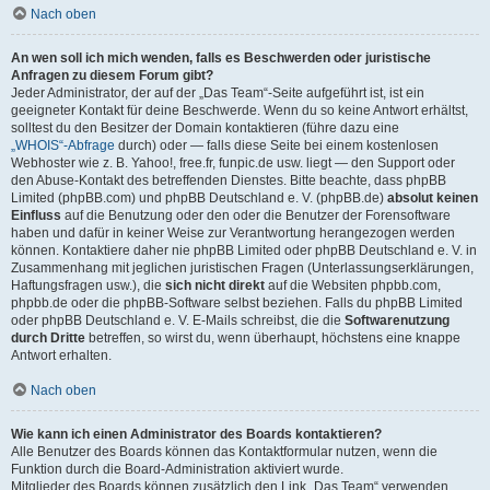
Nach oben
An wen soll ich mich wenden, falls es Beschwerden oder juristische
Anfragen zu diesem Forum gibt?
Jeder Administrator, der auf der „Das Team“-Seite aufgeführt ist, ist ein
geeigneter Kontakt für deine Beschwerde. Wenn du so keine Antwort erhältst,
solltest du den Besitzer der Domain kontaktieren (führe dazu eine
„WHOIS“-Abfrage
durch) oder — falls diese Seite bei einem kostenlosen
Webhoster wie z. B. Yahoo!, free.fr, funpic.de usw. liegt — den Support oder
den Abuse-Kontakt des betreffenden Dienstes. Bitte beachte, dass phpBB
Limited (phpBB.com) und phpBB Deutschland e. V. (phpBB.de)
absolut keinen
Einfluss
auf die Benutzung oder den oder die Benutzer der Forensoftware
haben und dafür in keiner Weise zur Verantwortung herangezogen werden
können. Kontaktiere daher nie phpBB Limited oder phpBB Deutschland e. V. in
Zusammenhang mit jeglichen juristischen Fragen (Unterlassungserklärungen,
Haftungsfragen usw.), die
sich nicht direkt
auf die Websiten phpbb.com,
phpbb.de oder die phpBB-Software selbst beziehen. Falls du phpBB Limited
oder phpBB Deutschland e. V. E-Mails schreibst, die die
Softwarenutzung
durch Dritte
betreffen, so wirst du, wenn überhaupt, höchstens eine knappe
Antwort erhalten.
Nach oben
Wie kann ich einen Administrator des Boards kontaktieren?
Alle Benutzer des Boards können das Kontaktformular nutzen, wenn die
Funktion durch die Board-Administration aktiviert wurde.
Mitglieder des Boards können zusätzlich den Link „Das Team“ verwenden.