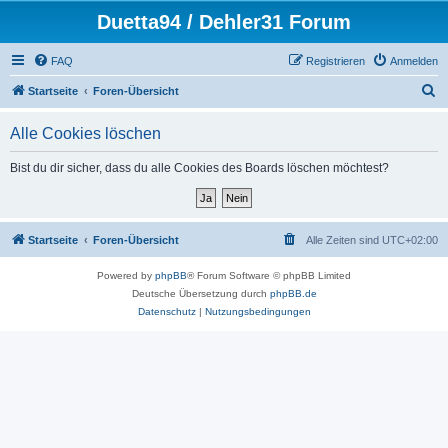
Duetta94 / Dehler31 Forum
FAQ
Registrieren
Anmelden
S
Startseite
Foren-Übersicht
u
Alle Cookies löschen
c
h
Bist du dir sicher, dass du alle Cookies des Boards löschen möchtest?
e
Startseite
Foren-Übersicht
Alle Zeiten sind
UTC+02:00
Powered by
phpBB
® Forum Software © phpBB Limited
Deutsche Übersetzung durch
phpBB.de
Datenschutz
|
Nutzungsbedingungen