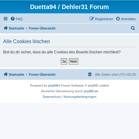
Duetta94 / Dehler31 Forum
FAQ
Registrieren
Anmelden
S
Startseite
Foren-Übersicht
u
Alle Cookies löschen
c
h
Bist du dir sicher, dass du alle Cookies des Boards löschen möchtest?
e
Startseite
Foren-Übersicht
Alle Zeiten sind
UTC+02:00
Powered by
phpBB
® Forum Software © phpBB Limited
Deutsche Übersetzung durch
phpBB.de
Datenschutz
|
Nutzungsbedingungen