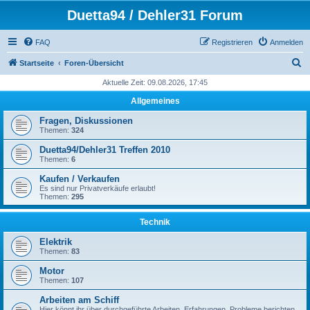
Duetta94 / Dehler31 Forum
FAQ
Registrieren
Anmelden
S
Startseite
Foren-Übersicht
u
Aktuelle Zeit: 09.08.2026, 17:45
c
Allgemeines
h
Fragen, Diskussionen
e
Themen:
324
Duetta94/Dehler31 Treffen 2010
Themen:
6
Kaufen / Verkaufen
Es sind nur Privatverkäufe erlaubt!
Themen:
295
Technik
Elektrik
Themen:
83
Motor
Themen:
107
Arbeiten am Schiff
Hier könnt ihr über durchgeführte Arbeiten, Erfahrungen, Probleme berichten