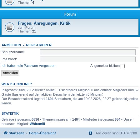
Themen:
4
Forum
Fragen, Anregungen, Kritik
zum Forum
Themen:
21
ANMELDEN
•
REGISTRIEREN
Benutzername:
Passwort:
Ich habe mein Passwort vergessen
Angemeldet bleiben
WER IST ONLINE?
Insgesamt sind
53
Besucher online :: 1 sichtbares Mitglied, 0 unsichtbare Mitglieder und 52
Gäste (basierend auf den aktiven Besuchern der letzten 5 Minuten)
Der Besucherrekord liegt bei
1694
Besuchern, die am 10.02.2026, 22:27 gleichzeitig online
waren.
STATISTIK
Beiträge insgesamt
6536
• Themen insgesamt
1464
• Mitglieder insgesamt
654
• Unser
neuestes Mitglied:
Whitemill
Startseite
Foren-Übersicht
Alle Zeiten sind
UTC+02:00