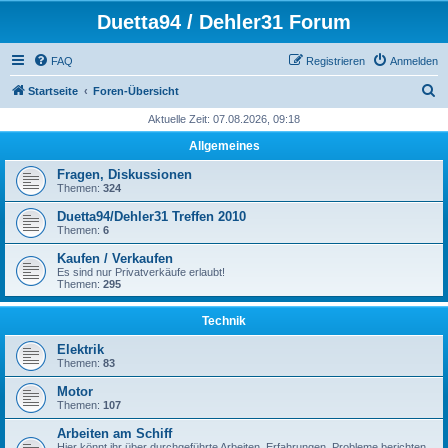
Duetta94 / Dehler31 Forum
FAQ
Registrieren
Anmelden
S
Startseite
Foren-Übersicht
u
Aktuelle Zeit: 07.08.2026, 09:18
c
Allgemeines
h
Fragen, Diskussionen
e
Themen:
324
Duetta94/Dehler31 Treffen 2010
Themen:
6
Kaufen / Verkaufen
Es sind nur Privatverkäufe erlaubt!
Themen:
295
Technik
Elektrik
Themen:
83
Motor
Themen:
107
Arbeiten am Schiff
Hier könnt ihr über durchgeführte Arbeiten, Erfahrungen, Probleme berichten