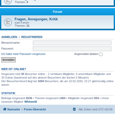
Themen:
4
Forum
Fragen, Anregungen, Kritik
zum Forum
Themen:
21
ANMELDEN
•
REGISTRIEREN
Benutzername:
Passwort:
Ich habe mein Passwort vergessen
Angemeldet bleiben
WER IST ONLINE?
Insgesamt sind
35
Besucher online :: 2 sichtbare Mitglieder, 0 unsichtbare Mitglieder und
33 Gäste (basierend auf den aktiven Besuchern der letzten 5 Minuten)
Der Besucherrekord liegt bei
1694
Besuchern, die am 10.02.2026, 22:27 gleichzeitig online
waren.
STATISTIK
Beiträge insgesamt
6536
• Themen insgesamt
1464
• Mitglieder insgesamt
654
• Unser
neuestes Mitglied:
Whitemill
Startseite
Foren-Übersicht
Alle Zeiten sind
UTC+02:00