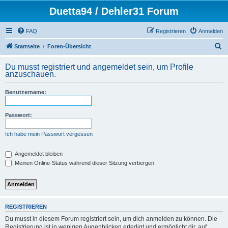
Duetta94 / Dehler31 Forum
FAQ
Registrieren
Anmelden
S
Startseite
Foren-Übersicht
u
Du musst registriert und angemeldet sein, um Profile
c
anzuschauen.
h
Benutzername:
e
Passwort:
Ich habe mein Passwort vergessen
Angemeldet bleiben
Meinen Online-Status während dieser Sitzung verbergen
REGISTRIEREN
Du musst in diesem Forum registriert sein, um dich anmelden zu können. Die
Registrierung ist in wenigen Augenblicken erledigt und ermöglicht dir, auf