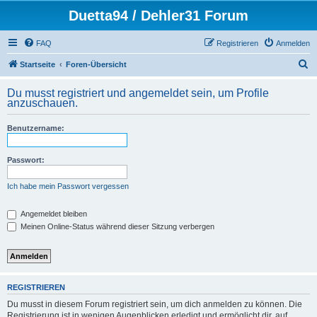
Duetta94 / Dehler31 Forum
FAQ
Registrieren
Anmelden
S
Startseite
Foren-Übersicht
u
Du musst registriert und angemeldet sein, um Profile
c
anzuschauen.
h
Benutzername:
e
Passwort:
Ich habe mein Passwort vergessen
Angemeldet bleiben
Meinen Online-Status während dieser Sitzung verbergen
REGISTRIEREN
Du musst in diesem Forum registriert sein, um dich anmelden zu können. Die
Registrierung ist in wenigen Augenblicken erledigt und ermöglicht dir, auf