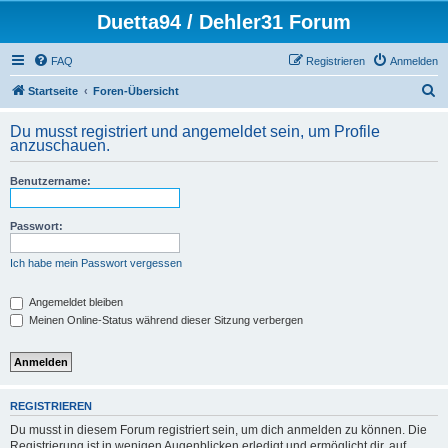
Duetta94 / Dehler31 Forum
FAQ
Registrieren
Anmelden
S
Startseite
Foren-Übersicht
u
Du musst registriert und angemeldet sein, um Profile
c
anzuschauen.
h
Benutzername:
e
Passwort:
Ich habe mein Passwort vergessen
Angemeldet bleiben
Meinen Online-Status während dieser Sitzung verbergen
REGISTRIEREN
Du musst in diesem Forum registriert sein, um dich anmelden zu können. Die
Registrierung ist in wenigen Augenblicken erledigt und ermöglicht dir, auf