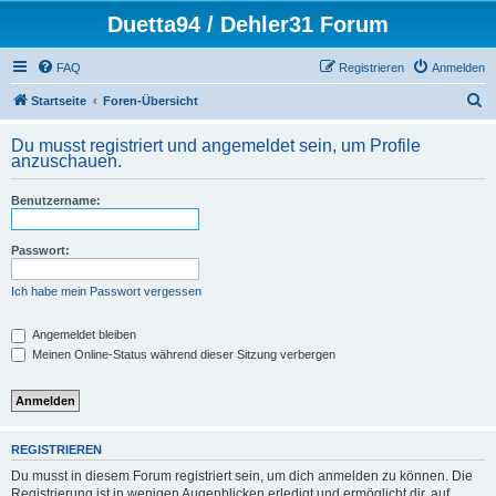
Duetta94 / Dehler31 Forum
FAQ
Registrieren
Anmelden
S
Startseite
Foren-Übersicht
u
Du musst registriert und angemeldet sein, um Profile
c
anzuschauen.
h
Benutzername:
e
Passwort:
Ich habe mein Passwort vergessen
Angemeldet bleiben
Meinen Online-Status während dieser Sitzung verbergen
REGISTRIEREN
Du musst in diesem Forum registriert sein, um dich anmelden zu können. Die
Registrierung ist in wenigen Augenblicken erledigt und ermöglicht dir, auf