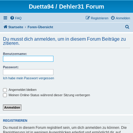
Duetta94 / Dehler31 Forum
FAQ
Registrieren
Anmelden
S
Startseite
Foren-Übersicht
u
Du musst dich anmelden, um in diesem Forum Beiträge zu
c
zitieren.
h
Benutzername:
e
Passwort:
Ich habe mein Passwort vergessen
Angemeldet bleiben
Meinen Online-Status während dieser Sitzung verbergen
REGISTRIEREN
Du musst in diesem Forum registriert sein, um dich anmelden zu können. Die
Registrierung ist in wenigen Augenblicken erledigt und ermöglicht dir, auf