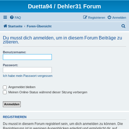
Duetta94 / Dehler31 Forum
FAQ
Registrieren
Anmelden
S
Startseite
Foren-Übersicht
u
Du musst dich anmelden, um in diesem Forum Beiträge zu
c
zitieren.
h
Benutzername:
e
Passwort:
Ich habe mein Passwort vergessen
Angemeldet bleiben
Meinen Online-Status während dieser Sitzung verbergen
REGISTRIEREN
Du musst in diesem Forum registriert sein, um dich anmelden zu können. Die
Registrierung ist in wenigen Augenblicken erledigt und ermöglicht dir, auf