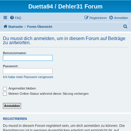
Duetta94 / Dehler31 Forum
FAQ
Registrieren
Anmelden
S
Startseite
Foren-Übersicht
u
Du musst dich anmelden, um in diesem Forum auf Beiträge
c
zu antworten.
h
Benutzername:
e
Passwort:
Ich habe mein Passwort vergessen
Angemeldet bleiben
Meinen Online-Status während dieser Sitzung verbergen
REGISTRIEREN
Du musst in diesem Forum registriert sein, um dich anmelden zu können. Die
Registrierung ist in wenigen Augenblicken erledigt und ermöglicht dir, auf