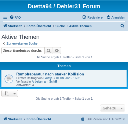
Duetta94 / Dehler31 Forum
FAQ
Registrieren
Anmelden
S
Startseite
Foren-Übersicht
Suche
Aktive Themen
u
Aktive Themen
c
Zur erweiterten Suche
h
Suche
Erweiterte Suche
e
Die Suche ergab 1 Treffer • Seite
1
von
1
Themen
Rumpfreparatur nach starker Kollision
Letzter Beitrag von
Gustje
«
01.08.2026, 16:31
Verfasst in
Arbeiten am Schiff
Antworten:
3
Die Suche ergab 1 Treffer • Seite
1
von
1
Gehe zu
Startseite
Foren-Übersicht
Alle Zeiten sind
UTC+02:00