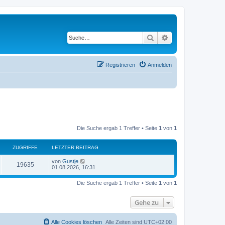
Suche
Erweiterte Suche
Registrieren
Anmelden
Die Suche ergab 1 Treffer • Seite
1
von
1
ZUGRIFFE
LETZTER BEITRAG
L
von
Gustje
Z
19635
e
01.08.2026, 16:31
t
u
z
Die Suche ergab 1 Treffer • Seite
1
von
1
t
g
e
r
Gehe zu
r
B
e
i
i
t
Alle Cookies löschen
Alle Zeiten sind
UTC+02:00