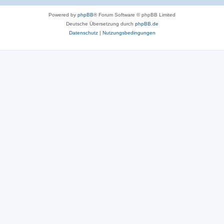
r
Powered by
phpBB
® Forum Software © phpBB Limited
t
Deutsche Übersetzung durch
phpBB.de
e
Datenschutz
|
Nutzungsbedingungen
n