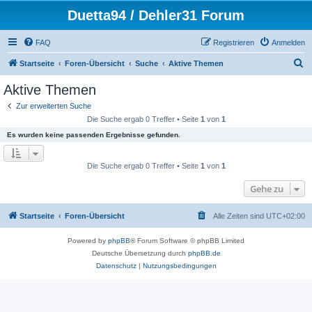
Duetta94 / Dehler31 Forum
FAQ
Registrieren
Anmelden
S
Startseite
Foren-Übersicht
Suche
Aktive Themen
u
Aktive Themen
c
Zur erweiterten Suche
h
Die Suche ergab 0 Treffer • Seite
1
von
1
e
Es wurden keine passenden Ergebnisse gefunden.
Die Suche ergab 0 Treffer • Seite
1
von
1
Gehe zu
Startseite
Foren-Übersicht
Alle Zeiten sind
UTC+02:00
Powered by
phpBB
® Forum Software © phpBB Limited
Deutsche Übersetzung durch
phpBB.de
Datenschutz
|
Nutzungsbedingungen