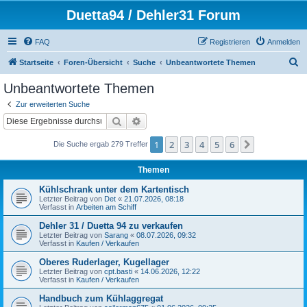
Duetta94 / Dehler31 Forum
FAQ
Registrieren
Anmelden
S
Startseite
Foren-Übersicht
Suche
Unbeantwortete Themen
u
Unbeantwortete Themen
c
Zur erweiterten Suche
h
Suche
Erweiterte Suche
e
1
2
3
4
5
6
Nächste
Die Suche ergab 279 Treffer
Themen
Kühlschrank unter dem Kartentisch
Letzter Beitrag von
Det
«
21.07.2026, 08:18
Verfasst in
Arbeiten am Schiff
Dehler 31 / Duetta 94 zu verkaufen
Letzter Beitrag von
Sarang
«
08.07.2026, 09:32
Verfasst in
Kaufen / Verkaufen
Oberes Ruderlager, Kugellager
Letzter Beitrag von
cpt.basti
«
14.06.2026, 12:22
Verfasst in
Kaufen / Verkaufen
Handbuch zum Kühlaggregat