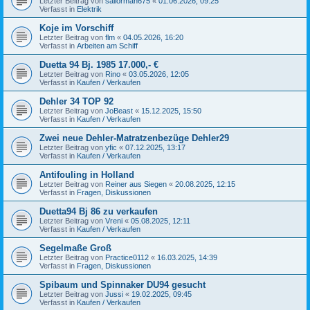
Letzter Beitrag von
sailorman675
«
01.06.2026, 09:25
Verfasst in
Elektrik
Koje im Vorschiff
Letzter Beitrag von
flm
«
04.05.2026, 16:20
Verfasst in
Arbeiten am Schiff
Duetta 94 Bj. 1985 17.000,- €
Letzter Beitrag von
Rino
«
03.05.2026, 12:05
Verfasst in
Kaufen / Verkaufen
Dehler 34 TOP 92
Letzter Beitrag von
JoBeast
«
15.12.2025, 15:50
Verfasst in
Kaufen / Verkaufen
Zwei neue Dehler-Matratzenbezüge Dehler29
Letzter Beitrag von
yfic
«
07.12.2025, 13:17
Verfasst in
Kaufen / Verkaufen
Antifouling in Holland
Letzter Beitrag von
Reiner aus Siegen
«
20.08.2025, 12:15
Verfasst in
Fragen, Diskussionen
Duetta94 Bj 86 zu verkaufen
Letzter Beitrag von
Vreni
«
05.08.2025, 12:11
Verfasst in
Kaufen / Verkaufen
Segelmaße Groß
Letzter Beitrag von
Practice0112
«
16.03.2025, 14:39
Verfasst in
Fragen, Diskussionen
Spibaum und Spinnaker DU94 gesucht
Letzter Beitrag von
Jussi
«
19.02.2025, 09:45
Verfasst in
Kaufen / Verkaufen