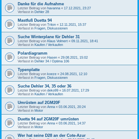
Danke für die Aufnahme
Letzter Beitrag von
havanna
«
17.12.2021, 23:27
Verfasst in
Dehler 28
Mastfuß Duetta 94
Letzter Beitrag von
Triton
«
12.11.2021, 15:37
Verfasst in
Fragen, Diskussionen
Suche Winterplane für Dehler 31
Letzter Beitrag von
Klaus Volmert
«
09.11.2021, 18:41
Verfasst in
Kaufen / Verkaufen
Polardiagramm
Letzter Beitrag von
Hasen
«
29.08.2021, 15:02
Verfasst in
Dehler 34 / Optima 106
Typenplatte
Letzter Beitrag von
koeze
«
24.08.2021, 12:10
Verfasst in
Fragen, Diskussionen
Suche Dehler 34, 35 oder 36
Letzter Beitrag von
deko99
«
16.07.2021, 17:29
Verfasst in
Kaufen / Verkaufen
Umrüsten auf 2GM20F
Letzter Beitrag von
Anna
«
03.06.2021, 20:24
Verfasst in
Motor
Duetta 94 auf 2GM20F umrüsten
Letzter Beitrag von
Anna
«
03.06.2021, 14:37
Verfasst in
Motor
Wer hat seine D28 an der Cote-Azur