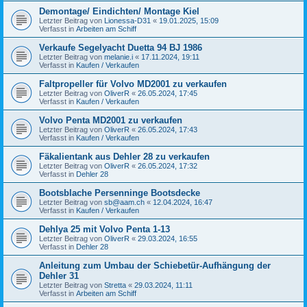
Demontage/ Eindichten/ Montage Kiel
Letzter Beitrag von
Lionessa-D31
«
19.01.2025, 15:09
Verfasst in
Arbeiten am Schiff
Verkaufe Segelyacht Duetta 94 BJ 1986
Letzter Beitrag von
melanie.i
«
17.11.2024, 19:11
Verfasst in
Kaufen / Verkaufen
Faltpropeller für Volvo MD2001 zu verkaufen
Letzter Beitrag von
OliverR
«
26.05.2024, 17:45
Verfasst in
Kaufen / Verkaufen
Volvo Penta MD2001 zu verkaufen
Letzter Beitrag von
OliverR
«
26.05.2024, 17:43
Verfasst in
Kaufen / Verkaufen
Fäkalientank aus Dehler 28 zu verkaufen
Letzter Beitrag von
OliverR
«
26.05.2024, 17:32
Verfasst in
Dehler 28
Bootsblache Persenninge Bootsdecke
Letzter Beitrag von
sb@aam.ch
«
12.04.2024, 16:47
Verfasst in
Kaufen / Verkaufen
Dehlya 25 mit Volvo Penta 1-13
Letzter Beitrag von
OliverR
«
29.03.2024, 16:55
Verfasst in
Dehler 28
Anleitung zum Umbau der Schiebetür-Aufhängung der
Dehler 31
Letzter Beitrag von
Stretta
«
29.03.2024, 11:11
Verfasst in
Arbeiten am Schiff