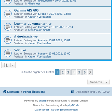
Letzter Beitrag von
libertyberlin
«
29.04.2021, 11:49
Verfasst in
Mittelmeer
Garmin AIS 600
Letzter Beitrag von
Stretta
«
10.04.2021, 13:58
Verfasst in
Kaufen / Verkaufen
Lewmar Lukenscharnier
Letzter Beitrag von
Gerhard
«
10.02.2021, 12:14
Verfasst in
Arbeiten am Schiff
Schwimmleiter
Letzter Beitrag von
koeze
«
13.01.2021, 13:01
Verfasst in
Kaufen / Verkaufen
Vorluke
Letzter Beitrag von
koeze
«
13.01.2021, 13:00
Verfasst in
Kaufen / Verkaufen
1
2
3
4
5
6
Nächste
Die Suche ergab 279 Treffer
Gehe zu
Startseite
Foren-Übersicht
Alle Zeiten sind
UTC+02:00
Powered by
phpBB
® Forum Software © phpBB Limited
Deutsche Übersetzung durch
phpBB.de
Datenschutz
|
Nutzungsbedingungen