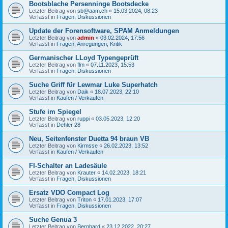
Bootsblache Persenninge Bootsdecke
Letzter Beitrag von
sb@aam.ch
«
15.03.2024, 08:23
Verfasst in
Fragen, Diskussionen
Update der Forensoftware, SPAM Anmeldungen
Letzter Beitrag von
admin
«
03.02.2024, 17:56
Verfasst in
Fragen, Anregungen, Kritik
Germanischer LLoyd Typengeprüft
Letzter Beitrag von
flm
«
07.11.2023, 15:53
Verfasst in
Fragen, Diskussionen
Suche Griff für Lewmar Luke Superhatch
Letzter Beitrag von
Daik
«
18.07.2023, 22:10
Verfasst in
Kaufen / Verkaufen
Stufe im Spiegel
Letzter Beitrag von
ruppi
«
03.05.2023, 12:20
Verfasst in
Dehler 28
Neu, Seitenfenster Duetta 94 braun VB
Letzter Beitrag von
Kirmsse
«
26.02.2023, 13:52
Verfasst in
Kaufen / Verkaufen
FI-Schalter an Ladesäule
Letzter Beitrag von
Krauter
«
14.02.2023, 18:21
Verfasst in
Fragen, Diskussionen
Ersatz VDO Compact Log
Letzter Beitrag von
Triton
«
17.01.2023, 17:07
Verfasst in
Fragen, Diskussionen
Suche Genua 3
Letzter Beitrag von
Bernhard
«
23.12.2022, 20:27