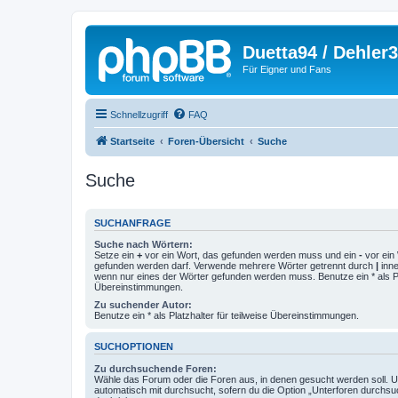
Duetta94 / Dehler
Für Eigner und Fans
Schnellzugriff
FAQ
Startseite
Foren-Übersicht
Suche
Suche
SUCHANFRAGE
Suche nach Wörtern:
Setze ein
+
vor ein Wort, das gefunden werden muss und ein
-
vor ein 
gefunden werden darf. Verwende mehrere Wörter getrennt durch
|
inne
wenn nur eines der Wörter gefunden werden muss. Benutze ein * als Pla
Übereinstimmungen.
Zu suchender Autor:
Benutze ein * als Platzhalter für teilweise Übereinstimmungen.
SUCHOPTIONEN
Zu durchsuchende Foren:
Wähle das Forum oder die Foren aus, in denen gesucht werden soll. 
automatisch mit durchsucht, sofern du die Option „Unterforen durchsu