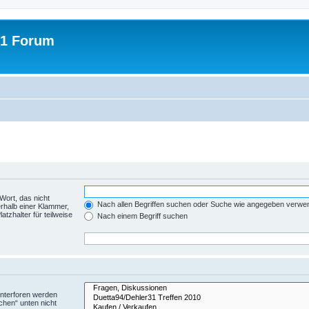
31 Forum
Wort, das nicht
Nach allen Begriffen suchen oder Suche wie angegeben verwe
rhalb einer Klammer,
tzhalter für teilweise
Nach einem Begriff suchen
Unterforen werden
chen“ unten nicht