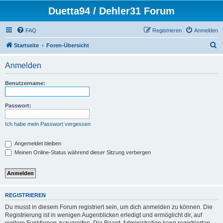
Duetta94 / Dehler31 Forum
FAQ
Registrieren
Anmelden
S
Startseite
Foren-Übersicht
u
Anmelden
c
h
Benutzername:
e
Passwort:
Ich habe mein Passwort vergessen
Angemeldet bleiben
Meinen Online-Status während dieser Sitzung verbergen
REGISTRIEREN
Du musst in diesem Forum registriert sein, um dich anmelden zu können. Die
Registrierung ist in wenigen Augenblicken erledigt und ermöglicht dir, auf
weitere Funktionen zuzugreifen. Die Board-Administration kann registrierten