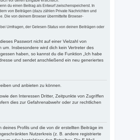
dich vor deren Eingabe ersichtlich.
wenn du einen Beitrag als Entwurf zwischenspeicherst. In
dern von Beiträgen (dazu zählen Private Nachrichten und
e. Die von deinem Browser übermittelte Browser-
 bei Umfragen, der Gelesen-Status von deinen Beiträgen oder
dieses Passwort nicht auf einer Vielzahl von
 um. Insbesondere wird dich kein Vertreter des
ergessen haben, so kannst du die Funktion „Ich habe
resse und sendet anschließend ein neu generiertes
reiben und anbieten zu können.
ie den Interessen Dritter, Zeitpunkte von Zugriffen
fern dies zur Gefahrenabwehr oder zur rechtlichen
eines Profils und die von dir erstellten Beiträge im
ngeschränkten Nutzerkreis (z. B. andere registrierte