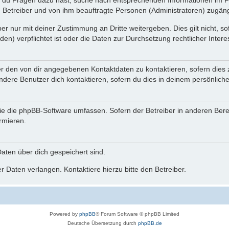
n du Fragen dazu hast, suche nach entsprechenden Informationen im Fo
n Betreiber und von ihm beauftragte Personen (Administratoren) zugäng
r nur mit deiner Zustimmung an Dritte weitergeben. Dies gilt nicht, s
n) verpflichtet ist oder die Daten zur Durchsetzung rechtlicher Interes
er den von dir angegebenen Kontaktdaten zu kontaktieren, sofern dies 
andere Benutzer dich kontaktieren, sofern du dies in deinem persönliche
, die die phpBB-Software umfassen. Sofern der Betreiber in anderen Be
ormieren.
 Daten über dich gespeichert sind.
 Daten verlangen. Kontaktiere hierzu bitte den Betreiber.
Powered by
phpBB
® Forum Software © phpBB Limited
Deutsche Übersetzung durch
phpBB.de