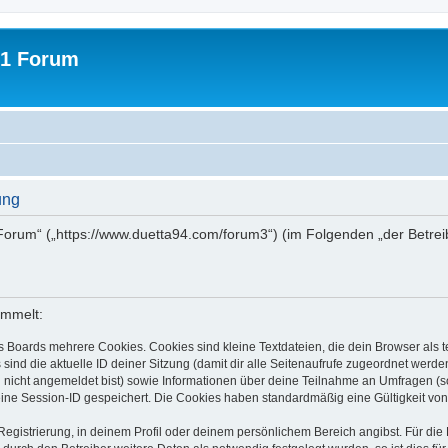
31 Forum
ung
1 Forum“ („https://www.duetta94.com/forum3“) (im Folgenden „der Betre
ammelt:
s Boards mehrere Cookies. Cookies sind kleine Textdateien, die dein Browser als
 sind die aktuelle ID deiner Sitzung (damit dir alle Seitenaufrufe zugeordnet werd
u nicht angemeldet bist) sowie Informationen über deine Teilnahme an Umfragen (s
eine Session-ID gespeichert. Die Cookies haben standardmäßig eine Gültigkeit von 
Registrierung, in deinem Profil oder deinem persönlichem Bereich angibst. Für di