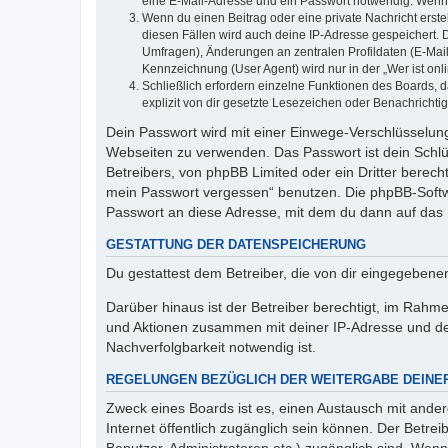
eine E-Mail-Adresse und ein Passwort notwendig. Wenn du
Wenn du einen Beitrag oder eine private Nachricht erste
diesen Fällen wird auch deine IP-Adresse gespeichert. 
Umfragen), Änderungen an zentralen Profildaten (E-Mai
Kennzeichnung (User Agent) wird nur in der „Wer ist onl
Schließlich erfordern einzelne Funktionen des Boards,
explizit von dir gesetzte Lesezeichen oder Benachrichti
Dein Passwort wird mit einer Einwege-Verschlüsselung 
Webseiten zu verwenden. Das Passwort ist dein Schlü
Betreibers, von phpBB Limited oder ein Dritter berec
mein Passwort vergessen“ benutzen. Die phpBB-Softw
Passwort an diese Adresse, mit dem du dann auf das 
GESTATTUNG DER DATENSPEICHERUNG
Du gestattest dem Betreiber, die von dir eingegeben
Darüber hinaus ist der Betreiber berechtigt, im Rahm
und Aktionen zusammen mit deiner IP-Adresse und de
Nachverfolgbarkeit notwendig ist.
REGELUNGEN BEZÜGLICH DER WEITERGABE DEINE
Zweck eines Boards ist es, einen Austausch mit andere
Internet öffentlich zugänglich sein können. Der Betrei