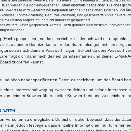
rch den Betreiber weitere Daten als notwendig festgelegt wurden, so ist dies für 
llst, so werden die dort eingegebenen Daten ebenfalls gespeichert. Gleiches gilt, 
Die IP-Adresse wird weiterhin bei folgenden Aktionen gespeichert: Löschen und Än
l-Adresse, Kontoaktivierung, Benutzer-Passwort) und gescheiterte Anmeldeversuch
ine?“-Funktion angezeigt und nicht dauerhaft gespeichert.
 dass weitere Daten gespeichert werden. Dazu gehören dein Abstimmungsverhalten
gungsfunktionen.
(Hash) gespeichert, so dass es sicher ist. Jedoch wird dir empfohlen, 
ssel zu deinem Benutzerkonto für das Board, also geh mit ihm sorgsam
htigterweise nach deinem Passwort fragen. Solltest du dein Passwort v
are fragt dich dann nach deinem Benutzernamen und deiner E-Mail-Ad
Board zugreifen kannst.
en und oben näher spezifizierten Daten zu speichern, um das Board bet
en einer Interessenabwägung zwischen deinen und seinen Interessen sow
r von deinem Browser übermittelter Browser-Kennung zu speichern, so
R DATEN
n Personen zu ermöglichen. Du bist dir daher bewusst, dass die Daten d
ber kann jedoch festlegen, dass einzelne Informationen nur für einen ei