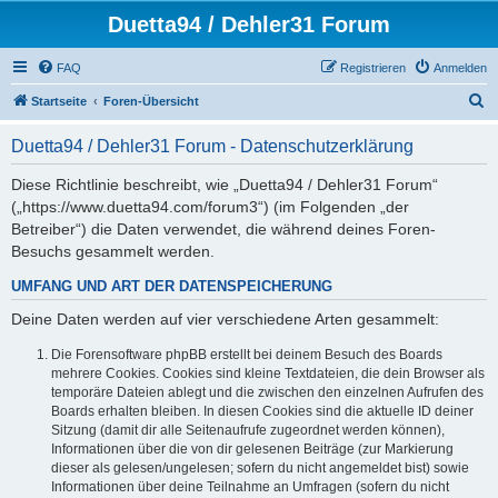
Duetta94 / Dehler31 Forum
FAQ
Registrieren
Anmelden
S
Startseite
Foren-Übersicht
u
Duetta94 / Dehler31 Forum - Datenschutzerklärung
c
h
Diese Richtlinie beschreibt, wie „Duetta94 / Dehler31 Forum“
(„https://www.duetta94.com/forum3“) (im Folgenden „der
e
Betreiber“) die Daten verwendet, die während deines Foren-
Besuchs gesammelt werden.
UMFANG UND ART DER DATENSPEICHERUNG
Deine Daten werden auf vier verschiedene Arten gesammelt:
Die Forensoftware phpBB erstellt bei deinem Besuch des Boards
mehrere Cookies. Cookies sind kleine Textdateien, die dein Browser als
temporäre Dateien ablegt und die zwischen den einzelnen Aufrufen des
Boards erhalten bleiben. In diesen Cookies sind die aktuelle ID deiner
Sitzung (damit dir alle Seitenaufrufe zugeordnet werden können),
Informationen über die von dir gelesenen Beiträge (zur Markierung
dieser als gelesen/ungelesen; sofern du nicht angemeldet bist) sowie
Informationen über deine Teilnahme an Umfragen (sofern du nicht