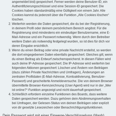
angemeldet bist) gespeichert. Ferner werden deine Benutzer-ID, ein
Authentifizierungsschlüssel und eine Session-ID gespeichert. Die
Cookies haben standardmäßig eine Gültigkeit von einem Jahr. Alle
Cookies kannst du jederzeit über die Funktion „Alle Cookies löschen“
löschen.
Weiterhin werden die Daten gespeichert, die du bei der Registrierung,
in deinem Profil oder deinem persönlichem Bereich angibst. Für die
Registrierung sind mindestens ein eindeutiger Benutzername, eine E-
Mail-Adresse und ein Passwort notwendig. Wenn durch den Betreiber
weitere Daten als notwendig festgelegt wurden, so ist dies für dich vor
deren Eingabe ersichtlich.
Wenn du einen Beitrag oder eine private Nachricht erstellst, so werden
die dort eingegebenen Daten ebenfalls gespeichert. Gleiches gilt, wenn
du einen Beitrag als Entwurf zwischenspeicherst. In diesen Fällen wird
auch deine IP-Adresse gespeichert. Die IP-Adresse wird weiterhin bei
folgenden Aktionen gespeichert: Löschen und Ändern von Beiträgen
(dazu zählen Private Nachrichten und Umfragen), Änderungen an
zentralen Profildaten (E-Mail-Adresse, Kontoaktivierung, Benutzer-
Passwort) und gescheiterte Anmeldeversuche. Die von deinem Browser
übermittelte Browser-Kennzeichnung (User Agent) wird nur in der „Wer
ist online?“-Funktion angezeigt und nicht dauerhaft gespeichert.
Schließlich erfordern einzelne Funktionen des Boards, dass weitere
Daten gespeichert werden. Dazu gehören dein Abstimmungsverhalten
bei Umfragen, der Gelesen-Status von deinen Beiträgen oder explizit
von dir gesetzte Lesezeichen oder Benachrichtigungsfunktionen.
Dein Passwort wird mit einer Einwege-Verschlüsselung (Hash)