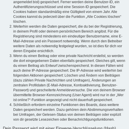
angemeldet bist) gespeichert. Ferner werden deine Benutzer-ID, ein
Authentifizierungsschlüssel und eine Session-ID gespeichert. Die
Cookies haben standardmäßig eine Gültigkeit von einem Jahr. Alle
Cookies kannst du jederzeit über die Funktion „Alle Cookies löschen“
löschen.
Weiterhin werden die Daten gespeichert, die du bei der Registrierung,
in deinem Profil oder deinem persönlichem Bereich angibst. Für die
Registrierung sind mindestens ein eindeutiger Benutzername, eine E-
Mail-Adresse und ein Passwort notwendig. Wenn durch den Betreiber
weitere Daten als notwendig festgelegt wurden, so ist dies für dich vor
deren Eingabe ersichtlich.
Wenn du einen Beitrag oder eine private Nachricht erstellst, so werden
die dort eingegebenen Daten ebenfalls gespeichert. Gleiches gilt, wenn
du einen Beitrag als Entwurf zwischenspeicherst. In diesen Fällen wird
auch deine IP-Adresse gespeichert. Die IP-Adresse wird weiterhin bei
folgenden Aktionen gespeichert: Löschen und Ändern von Beiträgen
(dazu zählen Private Nachrichten und Umfragen), Änderungen an
zentralen Profildaten (E-Mail-Adresse, Kontoaktivierung, Benutzer-
Passwort) und gescheiterte Anmeldeversuche. Die von deinem Browser
übermittelte Browser-Kennzeichnung (User Agent) wird nur in der „Wer
ist online?“-Funktion angezeigt und nicht dauerhaft gespeichert.
Schließlich erfordern einzelne Funktionen des Boards, dass weitere
Daten gespeichert werden. Dazu gehören dein Abstimmungsverhalten
bei Umfragen, der Gelesen-Status von deinen Beiträgen oder explizit
von dir gesetzte Lesezeichen oder Benachrichtigungsfunktionen.
Dein Passwort wird mit einer Einwege-Verschlüsselung (Hash)