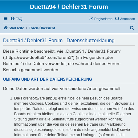
Duetta94 / Dehler31 Forum
FAQ
Registrieren
Anmelden
S
Startseite
Foren-Übersicht
u
Duetta94 / Dehler31 Forum - Datenschutzerklärung
c
h
Diese Richtlinie beschreibt, wie „Duetta94 / Dehler31 Forum“
(„https://www.duetta94.com/forum3“) (im Folgenden „der
e
Betreiber“) die Daten verwendet, die während deines Foren-
Besuchs gesammelt werden.
UMFANG UND ART DER DATENSPEICHERUNG
Deine Daten werden auf vier verschiedene Arten gesammelt:
Die Forensoftware phpBB erstellt bei deinem Besuch des Boards
mehrere Cookies. Cookies sind kleine Textdateien, die dein Browser als
temporäre Dateien ablegt und die zwischen den einzelnen Aufrufen des
Boards erhalten bleiben. In diesen Cookies sind die aktuelle ID deiner
Sitzung (damit dir alle Seitenaufrufe zugeordnet werden können),
Informationen über die von dir gelesenen Beiträge (zur Markierung
dieser als gelesen/ungelesen; sofern du nicht angemeldet bist) sowie
Informationen über deine Teilnahme an Umfragen (sofern du nicht