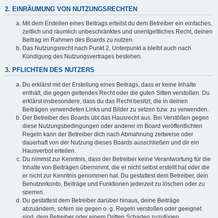
2. EINRÄUMUNG VON NUTZUNGSRECHTEN
Mit dem Erstellen eines Beitrags erteilst du dem Betreiber ein einfaches,
zeitlich und räumlich unbeschränktes und unentgeltliches Recht, deinen
Beitrag im Rahmen des Boards zu nutzen.
Das Nutzungsrecht nach Punkt 2, Unterpunkt a bleibt auch nach
Kündigung des Nutzungsvertrages bestehen.
3. PFLICHTEN DES NUTZERS
Du erklärst mit der Erstellung eines Beitrags, dass er keine Inhalte
enthält, die gegen geltendes Recht oder die guten Sitten verstoßen. Du
erklärst insbesondere, dass du das Recht besitzt, die in deinen
Beiträgen verwendeten Links und Bilder zu setzen bzw. zu verwenden.
Der Betreiber des Boards übt das Hausrecht aus. Bei Verstößen gegen
diese Nutzungsbedingungen oder anderer im Board veröffentlichten
Regeln kann der Betreiber dich nach Abmahnung zeitweise oder
dauerhaft von der Nutzung dieses Boards ausschließen und dir ein
Hausverbot erteilen.
Du nimmst zur Kenntnis, dass der Betreiber keine Verantwortung für die
Inhalte von Beiträgen übernimmt, die er nicht selbst erstellt hat oder die
er nicht zur Kenntnis genommen hat. Du gestattest dem Betreiber, dein
Benutzerkonto, Beiträge und Funktionen jederzeit zu löschen oder zu
sperren.
Du gestattest dem Betreiber darüber hinaus, deine Beiträge
abzuändern, sofern sie gegen o. g. Regeln verstoßen oder geeignet
sind, dem Betreiber oder einem Dritten Schaden zuzufügen.