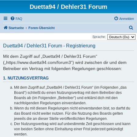
Duetta94 / Dehler31 Forum
FAQ
Anmelden
S
Startseite
Foren-Übersicht
u
Sprache:
c
Duetta94 / Dehler31 Forum - Registrierung
h
Mit dem Zugriff auf „Duetta94 / Dehler31 Forum“
e
(„https://www.duetta94.com/forum3“) wird zwischen dir und dem
Betreiber ein Vertrag mit folgenden Regelungen geschlossen:
1. NUTZUNGSVERTRAG
Mit dem Zugriff auf „Duetta94 / Dehler31 Forum“ (im Folgenden „das
Board“) schließt du einen Nutzungsvertrag mit dem Betreiber des
Boards ab (im Folgenden „Betreiber“) und erklärst dich mit den
nachfolgenden Regelungen einverstanden.
Wenn du mit diesen Regelungen nicht einverstanden bist, so darfst du
das Board nicht weiter nutzen. Für die Nutzung des Boards gelten
jeweils die an dieser Stelle veröffentlichten Regelungen.
Der Nutzungsvertrag wird auf unbestimmte Zeit geschlossen und kann
von beiden Seiten ohne Einhaltung einer Frist jederzeit gekündigt
werden.