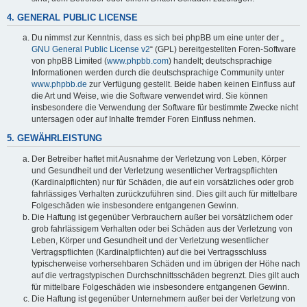
4. GENERAL PUBLIC LICENSE
Du nimmst zur Kenntnis, dass es sich bei phpBB um eine unter der „
GNU General Public License v2
“ (GPL) bereitgestellten Foren-Software
von phpBB Limited (
www.phpbb.com
) handelt; deutschsprachige
Informationen werden durch die deutschsprachige Community unter
www.phpbb.de
zur Verfügung gestellt. Beide haben keinen Einfluss auf
die Art und Weise, wie die Software verwendet wird. Sie können
insbesondere die Verwendung der Software für bestimmte Zwecke nicht
untersagen oder auf Inhalte fremder Foren Einfluss nehmen.
5. GEWÄHRLEISTUNG
Der Betreiber haftet mit Ausnahme der Verletzung von Leben, Körper
und Gesundheit und der Verletzung wesentlicher Vertragspflichten
(Kardinalpflichten) nur für Schäden, die auf ein vorsätzliches oder grob
fahrlässiges Verhalten zurückzuführen sind. Dies gilt auch für mittelbare
Folgeschäden wie insbesondere entgangenen Gewinn.
Die Haftung ist gegenüber Verbrauchern außer bei vorsätzlichem oder
grob fahrlässigem Verhalten oder bei Schäden aus der Verletzung von
Leben, Körper und Gesundheit und der Verletzung wesentlicher
Vertragspflichten (Kardinalpflichten) auf die bei Vertragsschluss
typischerweise vorhersehbaren Schäden und im übrigen der Höhe nach
auf die vertragstypischen Durchschnittsschäden begrenzt. Dies gilt auch
für mittelbare Folgeschäden wie insbesondere entgangenen Gewinn.
Die Haftung ist gegenüber Unternehmern außer bei der Verletzung von