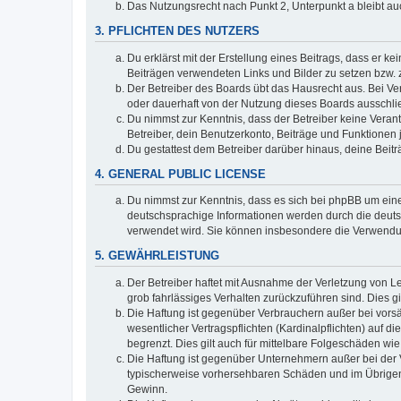
Das Nutzungsrecht nach Punkt 2, Unterpunkt a bleibt 
3. PFLICHTEN DES NUTZERS
Du erklärst mit der Erstellung eines Beitrags, dass er ke
Beiträgen verwendeten Links und Bilder zu setzen bzw.
Der Betreiber des Boards übt das Hausrecht aus. Bei V
oder dauerhaft von der Nutzung dieses Boards ausschlie
Du nimmst zur Kenntnis, dass der Betreiber keine Verantw
Betreiber, dein Benutzerkonto, Beiträge und Funktionen 
Du gestattest dem Betreiber darüber hinaus, deine Beit
4. GENERAL PUBLIC LICENSE
Du nimmst zur Kenntnis, dass es sich bei phpBB um eine
deutschsprachige Informationen werden durch die deu
verwendet wird. Sie können insbesondere die Verwendun
5. GEWÄHRLEISTUNG
Der Betreiber haftet mit Ausnahme der Verletzung von Le
grob fahrlässiges Verhalten zurückzuführen sind. Dies 
Die Haftung ist gegenüber Verbrauchern außer bei vors
wesentlicher Vertragspflichten (Kardinalpflichten) auf
begrenzt. Dies gilt auch für mittelbare Folgeschäden 
Die Haftung ist gegenüber Unternehmern außer bei der V
typischerweise vorhersehbaren Schäden und im Übrigen 
Gewinn.