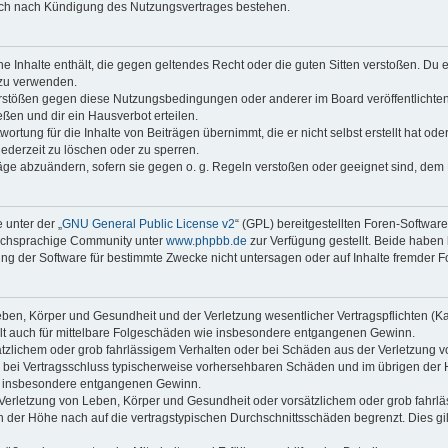
auch nach Kündigung des Nutzungsvertrages bestehen.
ine Inhalte enthält, die gegen geltendes Recht oder die guten Sitten verstoßen. Du 
 zu verwenden.
erstößen gegen diese Nutzungsbedingungen oder anderer im Board veröffentlichte
ßen und dir ein Hausverbot erteilen.
ortung für die Inhalte von Beiträgen übernimmt, die er nicht selbst erstellt hat od
jederzeit zu löschen oder zu sperren.
räge abzuändern, sofern sie gegen o. g. Regeln verstoßen oder geeignet sind, dem
 unter der „
GNU General Public License v2
“ (GPL) bereitgestellten Foren-Softwar
tschsprachige Community unter
www.phpbb.de
zur Verfügung gestellt. Beide haben 
g der Software für bestimmte Zwecke nicht untersagen oder auf Inhalte fremder F
ben, Körper und Gesundheit und der Verletzung wesentlicher Vertragspflichten (Kard
gilt auch für mittelbare Folgeschäden wie insbesondere entgangenen Gewinn.
ätzlichem oder grob fahrlässigem Verhalten oder bei Schäden aus der Verletzung 
 die bei Vertragsschluss typischerweise vorhersehbaren Schäden und im übrigen de
wie insbesondere entgangenen Gewinn.
erletzung von Leben, Körper und Gesundheit oder vorsätzlichem oder grob fahrläs
der Höhe nach auf die vertragstypischen Durchschnittsschäden begrenzt. Dies gi