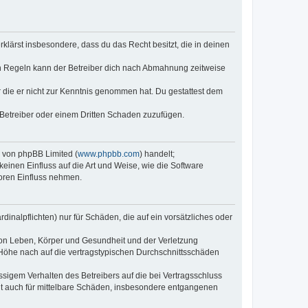
erklärst insbesondere, dass du das Recht besitzt, die in deinen
n Regeln kann der Betreiber dich nach Abmahnung zeitweise
er die er nicht zur Kenntnis genommen hat. Du gestattest dem
 Betreiber oder einem Dritten Schaden zuzufügen.
e von phpBB Limited (
www.phpbb.com
) handelt;
keinen Einfluss auf die Art und Weise, wie die Software
oren Einfluss nehmen.
inalpflichten) nur für Schäden, die auf ein vorsätzliches oder
von Leben, Körper und Gesundheit und der Verletzung
r Höhe nach auf die vertragstypischen Durchschnittsschäden
sigem Verhalten des Betreibers auf die bei Vertragsschluss
lt auch für mittelbare Schäden, insbesondere entgangenen