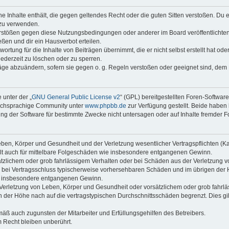
ine Inhalte enthält, die gegen geltendes Recht oder die guten Sitten verstoßen. Du 
 zu verwenden.
erstößen gegen diese Nutzungsbedingungen oder anderer im Board veröffentlichte
ßen und dir ein Hausverbot erteilen.
ortung für die Inhalte von Beiträgen übernimmt, die er nicht selbst erstellt hat od
jederzeit zu löschen oder zu sperren.
räge abzuändern, sofern sie gegen o. g. Regeln verstoßen oder geeignet sind, dem
 unter der „
GNU General Public License v2
“ (GPL) bereitgestellten Foren-Softwar
tschsprachige Community unter
www.phpbb.de
zur Verfügung gestellt. Beide haben 
g der Software für bestimmte Zwecke nicht untersagen oder auf Inhalte fremder F
ben, Körper und Gesundheit und der Verletzung wesentlicher Vertragspflichten (Kard
gilt auch für mittelbare Folgeschäden wie insbesondere entgangenen Gewinn.
ätzlichem oder grob fahrlässigem Verhalten oder bei Schäden aus der Verletzung 
 die bei Vertragsschluss typischerweise vorhersehbaren Schäden und im übrigen de
wie insbesondere entgangenen Gewinn.
erletzung von Leben, Körper und Gesundheit oder vorsätzlichem oder grob fahrläs
der Höhe nach auf die vertragstypischen Durchschnittsschäden begrenzt. Dies gi
mäß auch zugunsten der Mitarbeiter und Erfüllungsgehilfen des Betreibers.
 Recht bleiben unberührt.