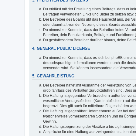
3. PFLICHTEN DES NUTZERS
Du erklärst mit der Erstellung eines Beitrags, dass er ke
Beiträgen verwendeten Links und Bilder zu setzen bzw.
Der Betreiber des Boards übt das Hausrecht aus. Bei V
oder dauerhaft von der Nutzung dieses Boards ausschlie
Du nimmst zur Kenntnis, dass der Betreiber keine Verantw
Betreiber, dein Benutzerkonto, Beiträge und Funktionen 
Du gestattest dem Betreiber darüber hinaus, deine Beit
4. GENERAL PUBLIC LICENSE
Du nimmst zur Kenntnis, dass es sich bei phpBB um eine
deutschsprachige Informationen werden durch die deu
verwendet wird. Sie können insbesondere die Verwendun
5. GEWÄHRLEISTUNG
Der Betreiber haftet mit Ausnahme der Verletzung von Le
grob fahrlässiges Verhalten zurückzuführen sind. Dies 
Die Haftung ist gegenüber Verbrauchern außer bei vors
wesentlicher Vertragspflichten (Kardinalpflichten) auf
begrenzt. Dies gilt auch für mittelbare Folgeschäden 
Die Haftung ist gegenüber Unternehmern außer bei der V
typischerweise vorhersehbaren Schäden und im Übrigen 
Gewinn.
Die Haftungsbegrenzung der Absätze a bis c gilt sinnge
Ansprüche für eine Haftung aus zwingendem nationalem