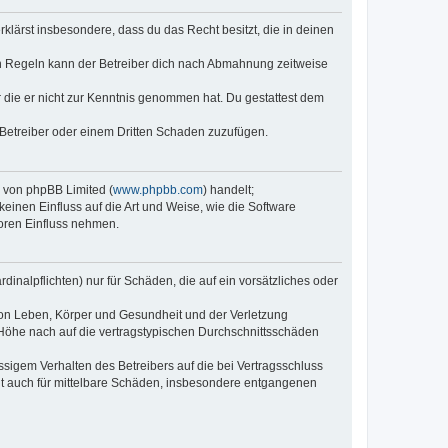
erklärst insbesondere, dass du das Recht besitzt, die in deinen
n Regeln kann der Betreiber dich nach Abmahnung zeitweise
er die er nicht zur Kenntnis genommen hat. Du gestattest dem
 Betreiber oder einem Dritten Schaden zuzufügen.
e von phpBB Limited (
www.phpbb.com
) handelt;
keinen Einfluss auf die Art und Weise, wie die Software
oren Einfluss nehmen.
inalpflichten) nur für Schäden, die auf ein vorsätzliches oder
von Leben, Körper und Gesundheit und der Verletzung
r Höhe nach auf die vertragstypischen Durchschnittsschäden
sigem Verhalten des Betreibers auf die bei Vertragsschluss
lt auch für mittelbare Schäden, insbesondere entgangenen