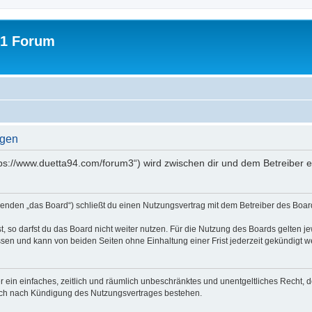
31 Forum
ngen
tps://www.duetta94.com/forum3“) wird zwischen dir und dem Betreiber 
genden „das Board“) schließt du einen Nutzungsvertrag mit dem Betreiber des Board
 so darfst du das Board nicht weiter nutzen. Für die Nutzung des Boards gelten jew
sen und kann von beiden Seiten ohne Einhaltung einer Frist jederzeit gekündigt w
ber ein einfaches, zeitlich und räumlich unbeschränktes und unentgeltliches Recht
auch nach Kündigung des Nutzungsvertrages bestehen.