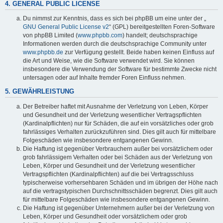
4. GENERAL PUBLIC LICENSE
Du nimmst zur Kenntnis, dass es sich bei phpBB um eine unter der „
GNU General Public License v2
“ (GPL) bereitgestellten Foren-Software
von phpBB Limited (
www.phpbb.com
) handelt; deutschsprachige
Informationen werden durch die deutschsprachige Community unter
www.phpbb.de
zur Verfügung gestellt. Beide haben keinen Einfluss auf
die Art und Weise, wie die Software verwendet wird. Sie können
insbesondere die Verwendung der Software für bestimmte Zwecke nicht
untersagen oder auf Inhalte fremder Foren Einfluss nehmen.
5. GEWÄHRLEISTUNG
Der Betreiber haftet mit Ausnahme der Verletzung von Leben, Körper
und Gesundheit und der Verletzung wesentlicher Vertragspflichten
(Kardinalpflichten) nur für Schäden, die auf ein vorsätzliches oder grob
fahrlässiges Verhalten zurückzuführen sind. Dies gilt auch für mittelbare
Folgeschäden wie insbesondere entgangenen Gewinn.
Die Haftung ist gegenüber Verbrauchern außer bei vorsätzlichem oder
grob fahrlässigem Verhalten oder bei Schäden aus der Verletzung von
Leben, Körper und Gesundheit und der Verletzung wesentlicher
Vertragspflichten (Kardinalpflichten) auf die bei Vertragsschluss
typischerweise vorhersehbaren Schäden und im übrigen der Höhe nach
auf die vertragstypischen Durchschnittsschäden begrenzt. Dies gilt auch
für mittelbare Folgeschäden wie insbesondere entgangenen Gewinn.
Die Haftung ist gegenüber Unternehmern außer bei der Verletzung von
Leben, Körper und Gesundheit oder vorsätzlichem oder grob