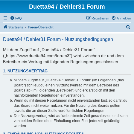
Duetta94 / Dehler31 Forum
FAQ
Registrieren
Anmelden
S
Startseite
Foren-Übersicht
u
Duetta94 / Dehler31 Forum - Nutzungsbedingungen
c
h
Mit dem Zugriff auf „Duetta94 / Dehler31 Forum“
(„https://www.duetta94.com/forum3“) wird zwischen dir und dem
e
Betreiber ein Vertrag mit folgenden Regelungen geschlossen:
1. NUTZUNGSVERTRAG
Mit dem Zugriff auf „Duetta94 / Dehler31 Forum“ (im Folgenden „das
Board“) schließt du einen Nutzungsvertrag mit dem Betreiber des
Boards ab (im Folgenden „Betreiber“) und erklärst dich mit den
nachfolgenden Regelungen einverstanden.
Wenn du mit diesen Regelungen nicht einverstanden bist, so darfst du
das Board nicht weiter nutzen. Für die Nutzung des Boards gelten
jeweils die an dieser Stelle veröffentlichten Regelungen.
Der Nutzungsvertrag wird auf unbestimmte Zeit geschlossen und kann
von beiden Seiten ohne Einhaltung einer Frist jederzeit gekündigt
werden.