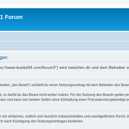
31 Forum
ngen
tps://www.duetta94.com/forum3“) wird zwischen dir und dem Betreiber 
genden „das Board“) schließt du einen Nutzungsvertrag mit dem Betreiber des Board
 so darfst du das Board nicht weiter nutzen. Für die Nutzung des Boards gelten jew
sen und kann von beiden Seiten ohne Einhaltung einer Frist jederzeit gekündigt w
ber ein einfaches, zeitlich und räumlich unbeschränktes und unentgeltliches Recht
auch nach Kündigung des Nutzungsvertrages bestehen.