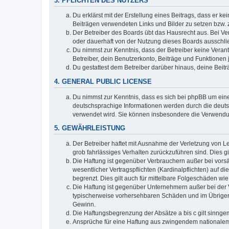
3. PFLICHTEN DES NUTZERS
Du erklärst mit der Erstellung eines Beitrags, dass er ke
Beiträgen verwendeten Links und Bilder zu setzen bzw.
Der Betreiber des Boards übt das Hausrecht aus. Bei V
oder dauerhaft von der Nutzung dieses Boards ausschlie
Du nimmst zur Kenntnis, dass der Betreiber keine Verantw
Betreiber, dein Benutzerkonto, Beiträge und Funktionen 
Du gestattest dem Betreiber darüber hinaus, deine Beit
4. GENERAL PUBLIC LICENSE
Du nimmst zur Kenntnis, dass es sich bei phpBB um eine
deutschsprachige Informationen werden durch die deu
verwendet wird. Sie können insbesondere die Verwendun
5. GEWÄHRLEISTUNG
Der Betreiber haftet mit Ausnahme der Verletzung von Le
grob fahrlässiges Verhalten zurückzuführen sind. Dies 
Die Haftung ist gegenüber Verbrauchern außer bei vors
wesentlicher Vertragspflichten (Kardinalpflichten) auf
begrenzt. Dies gilt auch für mittelbare Folgeschäden 
Die Haftung ist gegenüber Unternehmern außer bei der V
typischerweise vorhersehbaren Schäden und im Übrigen 
Gewinn.
Die Haftungsbegrenzung der Absätze a bis c gilt sinnge
Ansprüche für eine Haftung aus zwingendem nationalem