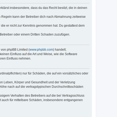
erklärst insbesondere, dass du das Recht besitzt, die in deinen
n Regeln kann der Betreiber dich nach Abmahnung zeitweise
er die er nicht zur Kenntnis genommen hat. Du gestattest dem
 Betreiber oder einem Dritten Schaden zuzufügen.
e von phpBB Limited (
www.phpbb.com
) handelt;
keinen Einfluss auf die Art und Weise, wie die Software
oren Einfluss nehmen.
inalpflichten) nur für Schäden, die auf ein vorsätzliches oder
von Leben, Körper und Gesundheit und der Verletzung
r Höhe nach auf die vertragstypischen Durchschnittsschäden
sigem Verhalten des Betreibers auf die bei Vertragsschluss
lt auch für mittelbare Schäden, insbesondere entgangenen