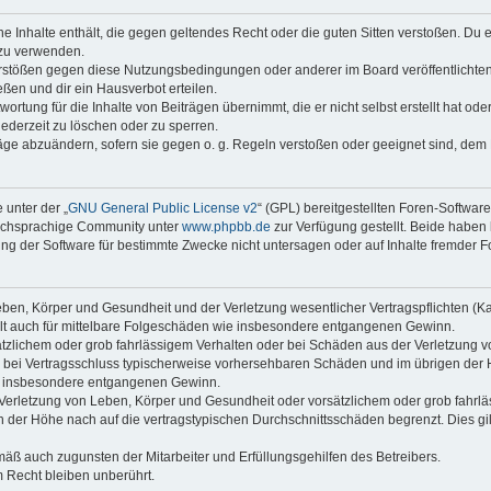
ine Inhalte enthält, die gegen geltendes Recht oder die guten Sitten verstoßen. Du 
 zu verwenden.
erstößen gegen diese Nutzungsbedingungen oder anderer im Board veröffentlichte
ßen und dir ein Hausverbot erteilen.
ortung für die Inhalte von Beiträgen übernimmt, die er nicht selbst erstellt hat od
jederzeit zu löschen oder zu sperren.
räge abzuändern, sofern sie gegen o. g. Regeln verstoßen oder geeignet sind, dem
 unter der „
GNU General Public License v2
“ (GPL) bereitgestellten Foren-Softwar
tschsprachige Community unter
www.phpbb.de
zur Verfügung gestellt. Beide haben 
g der Software für bestimmte Zwecke nicht untersagen oder auf Inhalte fremder F
ben, Körper und Gesundheit und der Verletzung wesentlicher Vertragspflichten (Kard
gilt auch für mittelbare Folgeschäden wie insbesondere entgangenen Gewinn.
ätzlichem oder grob fahrlässigem Verhalten oder bei Schäden aus der Verletzung 
 die bei Vertragsschluss typischerweise vorhersehbaren Schäden und im übrigen de
wie insbesondere entgangenen Gewinn.
erletzung von Leben, Körper und Gesundheit oder vorsätzlichem oder grob fahrläs
der Höhe nach auf die vertragstypischen Durchschnittsschäden begrenzt. Dies gi
mäß auch zugunsten der Mitarbeiter und Erfüllungsgehilfen des Betreibers.
 Recht bleiben unberührt.