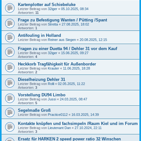
Kartenplotter auf Schiebeluke
Letzter Beitrag von
32iger
«
05.10.2025, 08:34
Antworten:
11
Frage zu Befestigung Wanten / Pütting /Spant
Letzter Beitrag von
Stretta
«
27.08.2025, 18:02
Antworten:
1
Antifouling in Holland
Letzter Beitrag von
Reiner aus Siegen
«
20.08.2025, 12:15
Fragen zu einer Duetta 94 / Dehler 31 vor dem Kauf
Letzter Beitrag von
32iger
«
15.06.2025, 09:27
Antworten:
4
Heckkorb Tragfähigkeit für Außenborder
Letzter Beitrag von
Krauter
«
11.06.2025, 18:28
Antworten:
2
Dieselheizung Dehler 31
Letzter Beitrag von
Rolli
«
02.05.2025, 11:22
Antworten:
3
Vorstellung DU94 Limbo
Letzter Beitrag von
Jussi
«
24.03.2025, 08:47
Antworten:
5
Segelmaße Groß
Letzter Beitrag von
Practice0112
«
16.03.2025, 14:39
Kontakte knüpfen und fachsimpeln /Raum Kiel und im Forum
Letzter Beitrag von
Lieutenant Dan
«
27.10.2024, 22:11
Antworten:
3
Ersatz für HARKEN 2 speed power ratio 32 Winschen