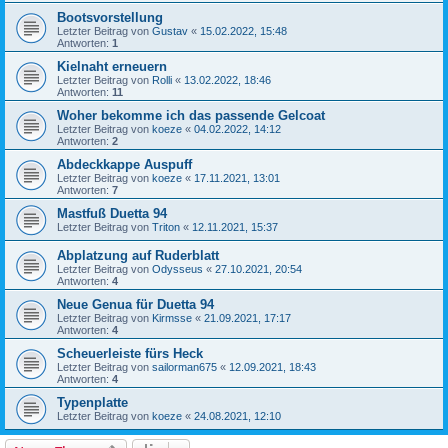
Bootsvorstellung
Letzter Beitrag von
Gustav
«
15.02.2022, 15:48
Antworten:
1
Kielnaht erneuern
Letzter Beitrag von
Rolli
«
13.02.2022, 18:46
Antworten:
11
Woher bekomme ich das passende Gelcoat
Letzter Beitrag von
koeze
«
04.02.2022, 14:12
Antworten:
2
Abdeckkappe Auspuff
Letzter Beitrag von
koeze
«
17.11.2021, 13:01
Antworten:
7
Mastfuß Duetta 94
Letzter Beitrag von
Triton
«
12.11.2021, 15:37
Abplatzung auf Ruderblatt
Letzter Beitrag von
Odysseus
«
27.10.2021, 20:54
Antworten:
4
Neue Genua für Duetta 94
Letzter Beitrag von
Kirmsse
«
21.09.2021, 17:17
Antworten:
4
Scheuerleiste fürs Heck
Letzter Beitrag von
sailorman675
«
12.09.2021, 18:43
Antworten:
4
Typenplatte
Letzter Beitrag von
koeze
«
24.08.2021, 12:10