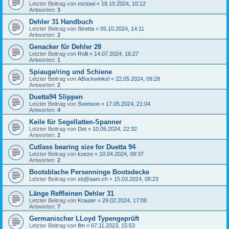
Letzter Beitrag von
mctowi
«
18.10.2024, 10:12
Antworten:
3
Dehler 31 Handbuch
Letzter Beitrag von
Stretta
«
05.10.2024, 14:11
Antworten:
2
Genacker für Dehler 28
Letzter Beitrag von
Rolli
«
14.07.2024, 16:27
Antworten:
1
Spiauge/ring und Schiene
Letzter Beitrag von
ABockwinkel
«
22.05.2024, 09:28
Antworten:
2
Duetta94 Slippen
Letzter Beitrag von
Svenson
«
17.05.2024, 21:04
Antworten:
4
Keile für Segellatten-Spanner
Letzter Beitrag von
Det
«
10.05.2024, 22:32
Antworten:
2
Cutlass bearing size for Duetta 94
Letzter Beitrag von
koeze
«
10.04.2024, 09:37
Antworten:
2
Bootsblache Persenninge Bootsdecke
Letzter Beitrag von
sb@aam.ch
«
15.03.2024, 08:23
Länge Reffleinen Dehler 31
Letzter Beitrag von
Krauter
«
29.02.2024, 17:08
Antworten:
7
Germanischer LLoyd Typengeprüft
Letzter Beitrag von
flm
«
07.11.2023, 15:53