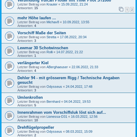
Verbindung Vulcan Plotter mit Tiller Pilot ST2000
Letzter Beitrag von
Krauter
«
15.09.2022, 21:24
Antworten:
15
1
2
mehr Höhe laufen ...
Letzter Beitrag von
Michav8
«
10.09.2022, 13:55
Antworten:
4
Vorschiff Maße der Seiten
Letzter Beitrag von
Stretta
«
17.08.2022, 20:34
Antworten:
3
Lewmar 30 Schotwinschen
Letzter Beitrag von
Rolli
«
14.07.2022, 21:22
Antworten:
1
verlängerter Kiel
Letzter Beitrag von
ABerghaeuser
«
22.06.2022, 21:33
Antworten:
4
Dehler 94 - mit grösserem Rigg / Technische Angaben
gesucht
Letzter Beitrag von
Odysseus
«
24.04.2022, 17:48
Antworten:
3
Umlenkrollen
Letzter Beitrag von
Bernhard
«
04.04.2022, 19:53
Antworten:
5
Innenrahmen vom Vorschiffsluk löst sich auf...
Letzter Beitrag von
Lionessa-D31
«
16.03.2022, 12:56
Antworten:
10
Drehflügelpropeller
Letzter Beitrag von
Odysseus
«
08.03.2022, 15:09
Antworten:
2