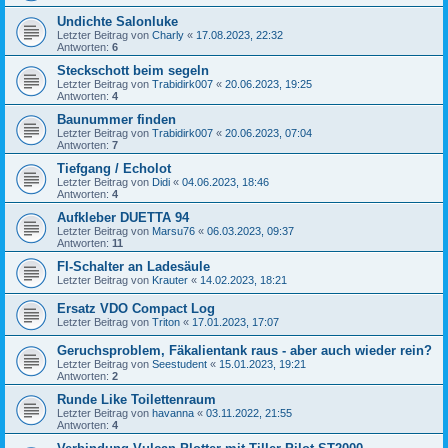
Undichte Salonluke
Letzter Beitrag von
Charly
«
17.08.2023, 22:32
Antworten:
6
Steckschott beim segeln
Letzter Beitrag von
Trabidirk007
«
20.06.2023, 19:25
Antworten:
4
Baunummer finden
Letzter Beitrag von
Trabidirk007
«
20.06.2023, 07:04
Antworten:
7
Tiefgang / Echolot
Letzter Beitrag von
Didi
«
04.06.2023, 18:46
Antworten:
4
Aufkleber DUETTA 94
Letzter Beitrag von
Marsu76
«
06.03.2023, 09:37
Antworten:
11
FI-Schalter an Ladesäule
Letzter Beitrag von
Krauter
«
14.02.2023, 18:21
Ersatz VDO Compact Log
Letzter Beitrag von
Triton
«
17.01.2023, 17:07
Geruchsproblem, Fäkalientank raus - aber auch wieder rein?
Letzter Beitrag von
Seestudent
«
15.01.2023, 19:21
Antworten:
2
Runde Like Toilettenraum
Letzter Beitrag von
havanna
«
03.11.2022, 21:55
Antworten:
4