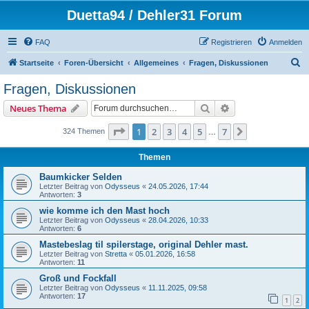
Duetta94 / Dehler31 Forum
FAQ
Registrieren
Anmelden
S
Startseite
Foren-Übersicht
Allgemeines
Fragen, Diskussionen
u
Fragen, Diskussionen
c
Suche
Erweiterte Suche
Neues Thema
h
e
Seite
1
von
7
1
2
3
4
5
7
Nächste
324 Themen
…
Themen
Baumkicker Selden
Letzter Beitrag von
Odysseus
«
24.05.2026, 17:44
Antworten:
3
wie komme ich den Mast hoch
Letzter Beitrag von
Odysseus
«
28.04.2026, 10:33
Antworten:
6
Mastebeslag til spilerstage, original Dehler mast.
Letzter Beitrag von
Stretta
«
05.01.2026, 16:58
Antworten:
11
Groß und Fockfall
Letzter Beitrag von
Odysseus
«
11.11.2025, 09:58
Antworten:
17
1
2