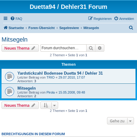
Duetta94 / Dehler31 Forum
FAQ
Registrieren
Anmelden
S
Startseite
Foren-Übersicht
Segelreviere
Mitsegeln
u
Mitsegeln
c
Suche
Erweiterte Suche
Neues Thema
h
2 Themen • Seite
1
von
1
e
Themen
Yardstickzahl Bodensee Duetta 94 / Dehler 31
Letzter Beitrag von
TRIO
«
29.07.2010, 17:07
Antworten:
3
Mitsegeln
Letzter Beitrag von
Pirola
«
15.05.2008, 09:48
Antworten:
2
Neues Thema
2 Themen • Seite
1
von
1
Gehe zu
BERECHTIGUNGEN IN DIESEM FORUM