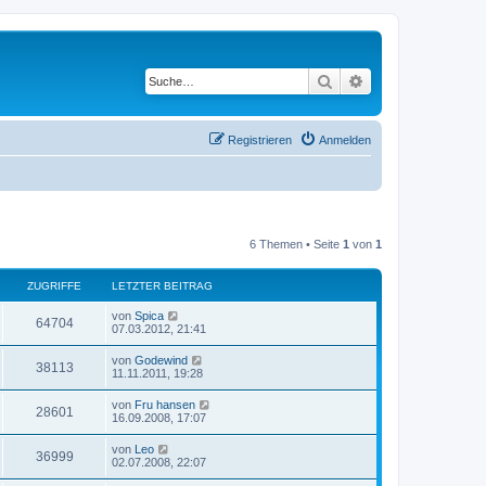
Suche
Erweiterte Suche
Registrieren
Anmelden
6 Themen • Seite
1
von
1
ZUGRIFFE
LETZTER BEITRAG
L
von
Spica
Z
64704
e
07.03.2012, 21:41
t
u
z
L
von
Godewind
Z
38113
t
e
11.11.2011, 19:28
g
e
t
r
u
z
L
von
Fru hansen
r
B
Z
28601
t
e
16.09.2008, 17:07
e
g
e
t
i
i
r
u
z
t
L
von
Leo
r
B
Z
36999
t
r
e
f
02.07.2008, 22:07
e
g
e
a
t
i
i
r
u
g