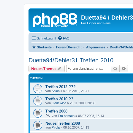
Duetta94 / Dehler
Für Eigner und Fans
Schnellzugriff
FAQ
Startseite
Foren-Übersicht
Allgemeines
Duetta94/Dehle
Duetta94/Dehler31 Treffen 2010
Suche
Erw
Neues Thema
THEMEN
Treffen 2012 ???
von
Spica
»
07.03.2012, 21:41
Treffen 2010 ??
von
Godewind
»
29.11.2009, 20:08
Treffen 2008
von
Fru hansen
»
06.07.2008, 18:13
Neues Treffen 2008
von
Pirola
»
08.10.2007, 14:13