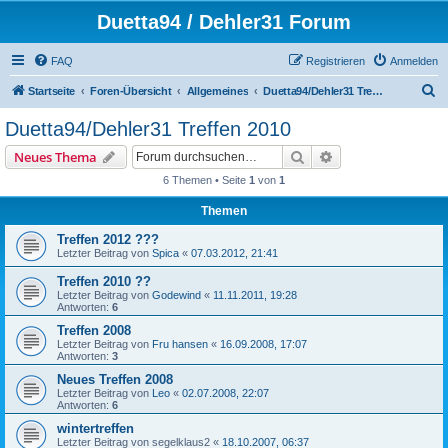
Duetta94 / Dehler31 Forum
FAQ
Registrieren
Anmelden
S
Startseite
Foren-Übersicht
Allgemeines
Duetta94/Dehler31 Treffen 2010
u
Duetta94/Dehler31 Treffen 2010
c
Suche
Erweiterte Suche
Neues Thema
h
6 Themen • Seite
1
von
1
e
Themen
Treffen 2012 ???
Letzter Beitrag von
Spica
«
07.03.2012, 21:41
Treffen 2010 ??
Letzter Beitrag von
Godewind
«
11.11.2011, 19:28
Antworten:
6
Treffen 2008
Letzter Beitrag von
Fru hansen
«
16.09.2008, 17:07
Antworten:
3
Neues Treffen 2008
Letzter Beitrag von
Leo
«
02.07.2008, 22:07
Antworten:
6
wintertreffen
Letzter Beitrag von
segelklaus2
«
18.10.2007, 06:37