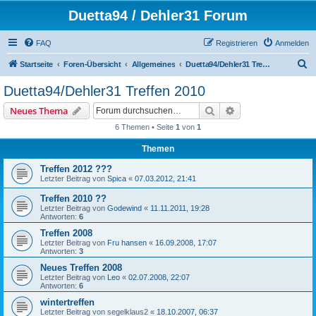
Duetta94 / Dehler31 Forum
FAQ
Registrieren
Anmelden
S
Startseite
Foren-Übersicht
Allgemeines
Duetta94/Dehler31 Treffen 2010
u
Duetta94/Dehler31 Treffen 2010
c
Suche
Erweiterte Suche
Neues Thema
h
6 Themen • Seite
1
von
1
e
Themen
Treffen 2012 ???
Letzter Beitrag von
Spica
«
07.03.2012, 21:41
Treffen 2010 ??
Letzter Beitrag von
Godewind
«
11.11.2011, 19:28
Antworten:
6
Treffen 2008
Letzter Beitrag von
Fru hansen
«
16.09.2008, 17:07
Antworten:
3
Neues Treffen 2008
Letzter Beitrag von
Leo
«
02.07.2008, 22:07
Antworten:
6
wintertreffen
Letzter Beitrag von
segelklaus2
«
18.10.2007, 06:37