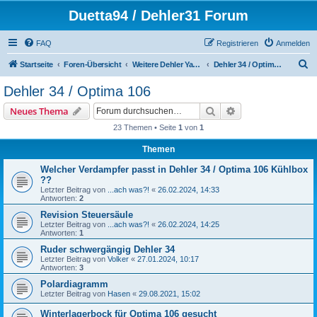
Duetta94 / Dehler31 Forum
FAQ
Registrieren
Anmelden
S
Startseite
Foren-Übersicht
Weitere Dehler Yachten
Dehler 34 / Optima 106
u
Dehler 34 / Optima 106
c
Suche
Erweiterte Suche
Neues Thema
h
23 Themen • Seite
1
von
1
e
Themen
Welcher Verdampfer passt in Dehler 34 / Optima 106 Kühlbox
??
Letzter Beitrag von
...ach was?!
«
26.02.2024, 14:33
Antworten:
2
Revision Steuersäule
Letzter Beitrag von
...ach was?!
«
26.02.2024, 14:25
Antworten:
1
Ruder schwergängig Dehler 34
Letzter Beitrag von
Volker
«
27.01.2024, 10:17
Antworten:
3
Polardiagramm
Letzter Beitrag von
Hasen
«
29.08.2021, 15:02
Winterlagerbock für Optima 106 gesucht