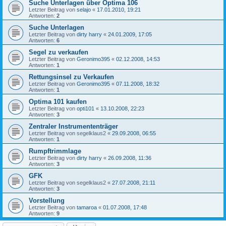
Suche Unterlagen über Optima 106
Letzter Beitrag von
selajo
«
17.01.2010, 19:21
Antworten:
2
Suche Unterlagen
Letzter Beitrag von
dirty harry
«
24.01.2009, 17:05
Antworten:
6
Segel zu verkaufen
Letzter Beitrag von
Geronimo395
«
02.12.2008, 14:53
Antworten:
1
Rettungsinsel zu Verkaufen
Letzter Beitrag von
Geronimo395
«
07.11.2008, 18:32
Antworten:
1
Optima 101 kaufen
Letzter Beitrag von
opti101
«
13.10.2008, 22:23
Antworten:
3
Zentraler Instrumententräger
Letzter Beitrag von
segelklaus2
«
29.09.2008, 06:55
Antworten:
1
Rumpftrimmlage
Letzter Beitrag von
dirty harry
«
26.09.2008, 11:36
Antworten:
3
GFK
Letzter Beitrag von
segelklaus2
«
27.07.2008, 21:11
Antworten:
3
Vorstellung
Letzter Beitrag von
tamaroa
«
01.07.2008, 17:48
Antworten:
9