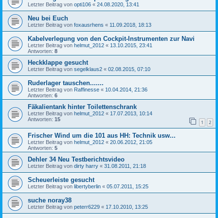
Letzter Beitrag von
opti106
«
24.08.2020, 13:41
Neu bei Euch
Letzter Beitrag von
foxausrhens
«
11.09.2018, 18:13
Kabelverlegung von den Cockpit-Instrumenten zur Navi
Letzter Beitrag von
helmut_2012
«
13.10.2015, 23:41
Antworten:
8
Heckklappe gesucht
Letzter Beitrag von
segelklaus2
«
02.08.2015, 07:10
Ruderlager tauschen.......
Letzter Beitrag von
Raffinesse
«
10.04.2014, 21:36
Antworten:
6
Fäkalientank hinter Toilettenschrank
Letzter Beitrag von
helmut_2012
«
17.07.2013, 10:14
Antworten:
15
1
2
Frischer Wind um die 101 aus HH: Technik usw...
Letzter Beitrag von
helmut_2012
«
20.06.2012, 21:05
Antworten:
5
Dehler 34 Neu Testberichtsvideo
Letzter Beitrag von
dirty harry
«
31.08.2011, 21:18
Scheuerleiste gesucht
Letzter Beitrag von
libertyberlin
«
05.07.2011, 15:25
suche noray38
Letzter Beitrag von
peterr6229
«
17.10.2010, 13:25