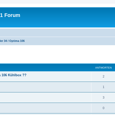
31 Forum
er 34 / Optima 106
eiterte Suche
ANTWORTEN
a 106 Kühlbox ??
A
2
n
A
1
t
n
w
A
3
t
o
n
w
A
0
r
t
o
n