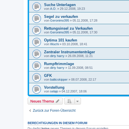
Suche Unterlagen
von
A.O.
»
29.12.2008, 19:23
Segel zu verkaufen
von
Geronimo395
»
05.11.2008, 17:28
Rettungsinsel zu Verkaufen
von
Geronimo395
»
05.11.2008, 17:30
Optima 101 kaufen
von
Wuchi
»
03.10.2008, 18:41
Zentraler Instrumententräger
von
dirty harry
»
26.09.2008, 11:21
Rumpftrimmlage
von
dirty harry
»
11.09.2008, 08:51
GFK
von
balticskipper
»
08.07.2008, 22:17
Vorstellung
von
selajo
»
04.12.2007, 18:06
Neues Thema
Zurück zur Foren-Übersicht
BERECHTIGUNGEN IN DIESEM FORUM
Du darfst
keine
neuen Themen in diesem Forum erstellen.