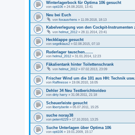
Winterlagerbock für Optima 106 gesucht
von
opti106
»
24.08.2020, 13:41
Neu bei Euch
von
foxausrhens
»
11.09.2018, 18:13
Kabelverlegung von den Cockpit-Instrumenten 
von
helmut_2012
»
28.11.2014, 23:41
Heckklappe gesucht
von
segelklaus2
»
02.08.2015, 07:10
Ruderlager tauschen.......
von
helmut_2012
»
31.01.2014, 12:23
Fäkalientank hinter Toilettenschrank
von
helmut_2012
»
07.02.2013, 23:09
Frischer Wind um die 101 aus HH: Technik usw.
von
Raffinesse
»
19.06.2010, 16:05
Dehler 34 Neu Testberichtsvideo
von
dirty harry
»
31.08.2011, 21:18
Scheuerleiste gesucht
von
libertyberlin
»
05.07.2011, 15:25
suche noray38
von
peterr6229
»
17.10.2010, 13:25
Suche Unterlagen über Optima 106
von
opti106
»
19.01.2009, 15:17