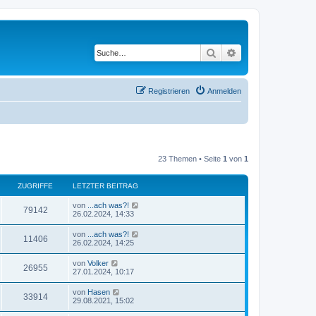
Suche
Erweiterte Suche
Registrieren
Anmelden
23 Themen • Seite
1
von
1
ZUGRIFFE
LETZTER BEITRAG
L
von
...ach was?!
Z
79142
e
26.02.2024, 14:33
t
u
z
L
von
...ach was?!
Z
11406
t
e
26.02.2024, 14:25
g
e
t
r
u
z
L
von
Volker
r
B
Z
26955
t
e
27.01.2024, 10:17
e
g
e
t
i
i
r
u
z
t
L
von
Hasen
r
B
Z
33914
t
r
e
f
29.08.2021, 15:02
e
g
e
a
t
i
i
r
u
g