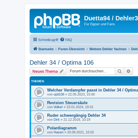
Duetta94 / Dehler
Für Eigner und Fans
Schnellzugriff
FAQ
Startseite
Foren-Übersicht
Weitere Dehler Yachten
Dehl
Dehler 34 / Optima 106
Suche
Erw
Neues Thema
THEMEN
Welcher Verdampfer passt in Dehler 34 / Optim
von
opti106
»
22.05.2023, 15:00
Revision Steuersäule
von
Volker
»
23.01.2024, 19:31
Ruder schwergängig Dehler 34
von
Dirk
»
21.12.2018, 10:19
Polardiagramm
von
Hasen
»
29.08.2021, 15:02