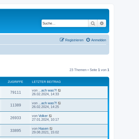
Suche
Erweiterte Suche
Registrieren
Anmelden
23 Themen • Seite
1
von
1
ZUGRIFFE
LETZTER BEITRAG
L
von
...ach was?!
Z
79111
e
26.02.2024, 14:33
t
u
z
L
von
...ach was?!
Z
11389
t
e
26.02.2024, 14:25
g
e
t
r
u
z
L
von
Volker
r
B
Z
26933
t
e
27.01.2024, 10:17
e
g
e
t
i
i
r
u
z
t
L
von
Hasen
r
B
Z
33895
t
r
e
f
29.08.2021, 15:02
e
g
e
a
t
i
i
r
u
g