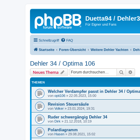
Duetta94 / Dehler
Für Eigner und Fans
Schnellzugriff
FAQ
Startseite
Foren-Übersicht
Weitere Dehler Yachten
Dehl
Dehler 34 / Optima 106
Suche
Erw
Neues Thema
THEMEN
Welcher Verdampfer passt in Dehler 34 / Optim
von
opti106
»
22.05.2023, 15:00
Revision Steuersäule
von
Volker
»
23.01.2024, 19:31
Ruder schwergängig Dehler 34
von
Dirk
»
21.12.2018, 10:19
Polardiagramm
von
Hasen
»
29.08.2021, 15:02