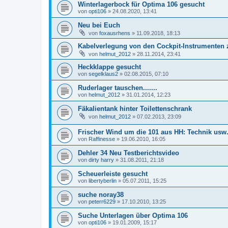
Winterlagerbock für Optima 106 gesucht
von
opti106
»
24.08.2020, 13:41
Neu bei Euch
von
foxausrhens
»
11.09.2018, 18:13
Kabelverlegung von den Cockpit-Instrumenten 
von
helmut_2012
»
28.11.2014, 23:41
Heckklappe gesucht
von
segelklaus2
»
02.08.2015, 07:10
Ruderlager tauschen.......
von
helmut_2012
»
31.01.2014, 12:23
Fäkalientank hinter Toilettenschrank
von
helmut_2012
»
07.02.2013, 23:09
Frischer Wind um die 101 aus HH: Technik usw.
von
Raffinesse
»
19.06.2010, 16:05
Dehler 34 Neu Testberichtsvideo
von
dirty harry
»
31.08.2011, 21:18
Scheuerleiste gesucht
von
libertyberlin
»
05.07.2011, 15:25
suche noray38
von
peterr6229
»
17.10.2010, 13:25
Suche Unterlagen über Optima 106
von
opti106
»
19.01.2009, 15:17