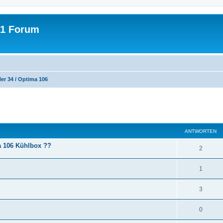
31 Forum
er 34 / Optima 106
eiterte Suche
ANTWORTEN
a 106 Kühlbox ??
A
2
n
A
1
t
n
w
A
3
t
o
n
w
A
0
r
t
o
n