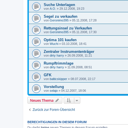
Suche Unterlagen
von
A.O.
»
29.12.2008, 19:23
Segel zu verkaufen
von
Geronimo395
»
05.11.2008, 17:28
Rettungsinsel zu Verkaufen
von
Geronimo395
»
05.11.2008, 17:30
Optima 101 kaufen
von
Wuchi
»
03.10.2008, 18:41
Zentraler Instrumententräger
von
dirty harry
»
26.09.2008, 11:21
Rumpftrimmlage
von
dirty harry
»
11.09.2008, 08:51
GFK
von
balticskipper
»
08.07.2008, 22:17
Vorstellung
von
selajo
»
04.12.2007, 18:06
Neues Thema
Zurück zur Foren-Übersicht
BERECHTIGUNGEN IN DIESEM FORUM
Du darfst
keine
neuen Themen in diesem Forum erstellen.