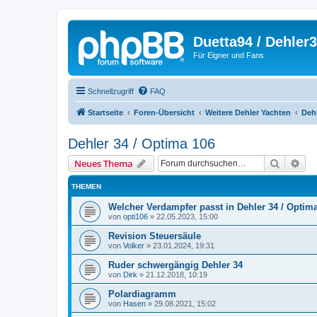
Duetta94 / Dehler
Für Eigner und Fans
Schnellzugriff
FAQ
Startseite
Foren-Übersicht
Weitere Dehler Yachten
Dehl
Dehler 34 / Optima 106
Suche
Erw
Neues Thema
THEMEN
Welcher Verdampfer passt in Dehler 34 / Optim
von
opti106
»
22.05.2023, 15:00
Revision Steuersäule
von
Volker
»
23.01.2024, 19:31
Ruder schwergängig Dehler 34
von
Dirk
»
21.12.2018, 10:19
Polardiagramm
von
Hasen
»
29.08.2021, 15:02