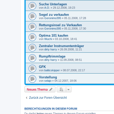
Suche Unterlagen
von
A.O.
»
29.12.2008, 19:23
Segel zu verkaufen
von
Geronimo395
»
05.11.2008, 17:28
Rettungsinsel zu Verkaufen
von
Geronimo395
»
05.11.2008, 17:30
Optima 101 kaufen
von
Wuchi
»
03.10.2008, 18:41
Zentraler Instrumententräger
von
dirty harry
»
26.09.2008, 11:21
Rumpftrimmlage
von
dirty harry
»
11.09.2008, 08:51
GFK
von
balticskipper
»
08.07.2008, 22:17
Vorstellung
von
selajo
»
04.12.2007, 18:06
Neues Thema
Zurück zur Foren-Übersicht
BERECHTIGUNGEN IN DIESEM FORUM
Du darfst
keine
neuen Themen in diesem Forum erstellen.