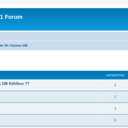
31 Forum
er 34 / Optima 106
eiterte Suche
ANTWORTEN
a 106 Kühlbox ??
A
2
n
A
1
t
n
w
A
3
t
o
n
w
A
0
r
t
o
n