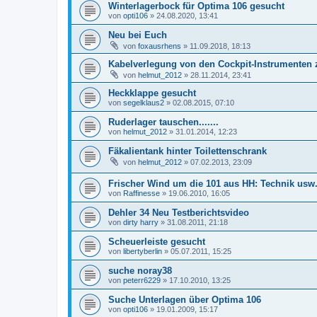
Winterlagerbock für Optima 106 gesucht
von
opti106
»
24.08.2020, 13:41
Neu bei Euch
von
foxausrhens
»
11.09.2018, 18:13
Kabelverlegung von den Cockpit-Instrumenten 
von
helmut_2012
»
28.11.2014, 23:41
Heckklappe gesucht
von
segelklaus2
»
02.08.2015, 07:10
Ruderlager tauschen.......
von
helmut_2012
»
31.01.2014, 12:23
Fäkalientank hinter Toilettenschrank
von
helmut_2012
»
07.02.2013, 23:09
Frischer Wind um die 101 aus HH: Technik usw.
von
Raffinesse
»
19.06.2010, 16:05
Dehler 34 Neu Testberichtsvideo
von
dirty harry
»
31.08.2011, 21:18
Scheuerleiste gesucht
von
libertyberlin
»
05.07.2011, 15:25
suche noray38
von
peterr6229
»
17.10.2010, 13:25
Suche Unterlagen über Optima 106
von
opti106
»
19.01.2009, 15:17