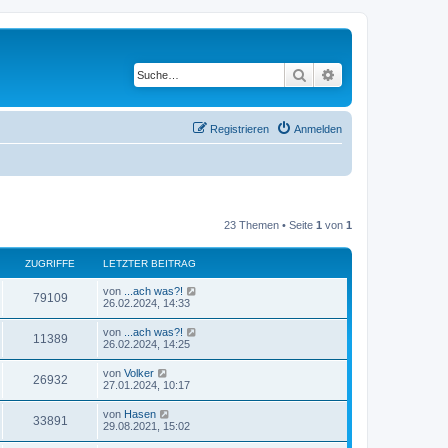
Suche
Erweiterte Suche
Registrieren
Anmelden
23 Themen • Seite
1
von
1
ZUGRIFFE
LETZTER BEITRAG
L
von
...ach was?!
Z
79109
e
26.02.2024, 14:33
t
u
z
L
von
...ach was?!
Z
11389
t
e
26.02.2024, 14:25
g
e
t
r
u
z
L
von
Volker
r
B
Z
26932
t
e
27.01.2024, 10:17
e
g
e
t
i
i
r
u
z
t
L
von
Hasen
r
B
Z
33891
t
r
e
f
29.08.2021, 15:02
e
g
e
a
t
i
i
r
u
g