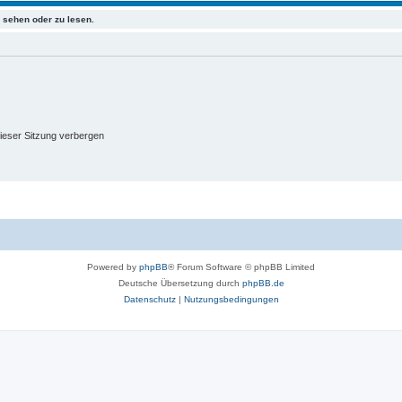
n
sehen oder zu lesen.
e
e
m
n
e
n
ieser Sitzung verbergen
Powered by
phpBB
® Forum Software © phpBB Limited
Deutsche Übersetzung durch
phpBB.de
Datenschutz
|
Nutzungsbedingungen