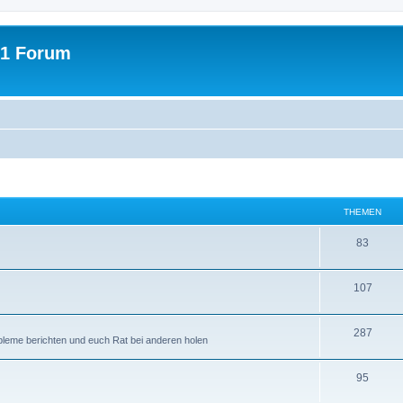
31 Forum
THEMEN
T
83
h
T
107
e
h
m
T
287
e
e
obleme berichten und euch Rat bei anderen holen
h
m
n
T
95
e
e
h
m