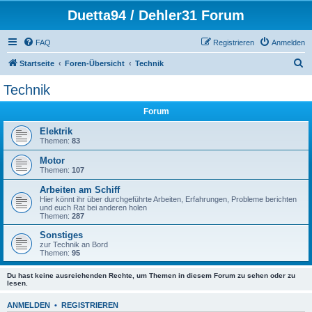
Duetta94 / Dehler31 Forum
FAQ
Registrieren
Anmelden
S
Startseite
Foren-Übersicht
Technik
u
Technik
c
Forum
h
e
Elektrik
Themen:
83
Motor
Themen:
107
Arbeiten am Schiff
Hier könnt ihr über durchgeführte Arbeiten, Erfahrungen, Probleme berichten
und euch Rat bei anderen holen
Themen:
287
Sonstiges
zur Technik an Bord
Themen:
95
Du hast keine ausreichenden Rechte, um Themen in diesem Forum zu sehen oder zu
lesen.
ANMELDEN
•
REGISTRIEREN