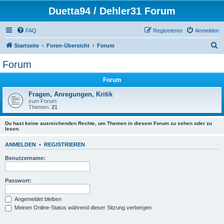
Duetta94 / Dehler31 Forum
FAQ
Registrieren
Anmelden
S
Startseite
Foren-Übersicht
Forum
u
Forum
c
Forum
h
e
Fragen, Anregungen, Kritik
zum Forum
Themen:
21
Du hast keine ausreichenden Rechte, um Themen in diesem Forum zu sehen oder zu
lesen.
ANMELDEN
•
REGISTRIEREN
Benutzername:
Passwort:
Angemeldet bleiben
Meinen Online-Status während dieser Sitzung verbergen