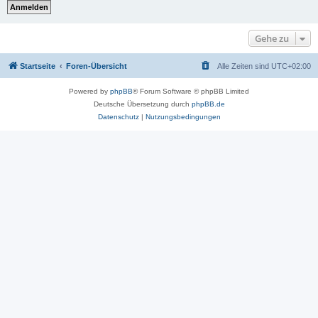
Gehe zu
Startseite
Foren-Übersicht
Alle Zeiten sind
UTC+02:00
Powered by
phpBB
® Forum Software © phpBB Limited
Deutsche Übersetzung durch
phpBB.de
Datenschutz
|
Nutzungsbedingungen