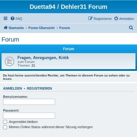
Duetta94 / Dehler31 Forum
FAQ
Registrieren
Anmelden
S
Startseite
Foren-Übersicht
Forum
u
Forum
c
Forum
h
e
Fragen, Anregungen, Kritik
zum Forum
Themen:
21
Du hast keine ausreichenden Rechte, um Themen in diesem Forum zu sehen oder zu
lesen.
ANMELDEN
•
REGISTRIEREN
Benutzername:
Passwort:
Angemeldet bleiben
Meinen Online-Status während dieser Sitzung verbergen