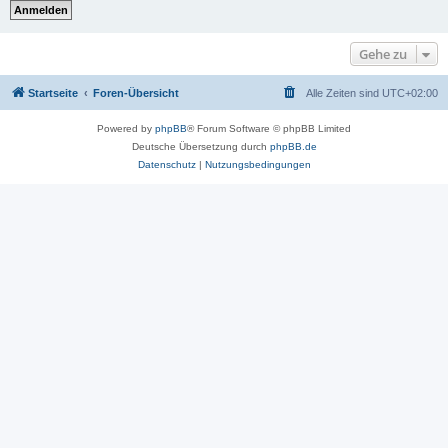
Gehe zu
Startseite
Foren-Übersicht
Alle Zeiten sind
UTC+02:00
Powered by
phpBB
® Forum Software © phpBB Limited
Deutsche Übersetzung durch
phpBB.de
Datenschutz
|
Nutzungsbedingungen