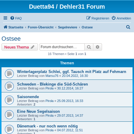
Duetta94 / Dehler31 Forum
FAQ
Registrieren
Anmelden
S
Startseite
Foren-Übersicht
Segelreviere
Ostsee
u
Ostsee
c
Suche
Erweiterte Suche
Neues Thema
h
16 Themen • Seite
1
von
1
e
Themen
Winterlagerplatz Schlei, ggf. Tausch mit Platz auf Fehmarn
Letzter Beitrag von
Marsu76
«
20.04.2022, 16:30
Schweden - Blekinge die Süd-Schären
Letzter Beitrag von
Pirola
«
30.12.2014, 16:27
Saisonende
Letzter Beitrag von
Pirola
«
25.09.2013, 16:33
Antworten:
2
Eine Neue Segelsaison
Letzter Beitrag von
Pirola
«
29.07.2013, 14:37
Antworten:
1
Dänemark - nur noch wenn nötig
Letzter Beitrag von
Pirola
«
04.07.2012, 11:51
Antworten:
1