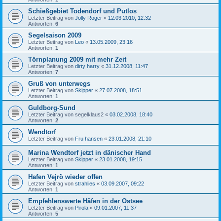
Schießgebiet Todendorf und Putlos
Letzter Beitrag von
Jolly Roger
«
12.03.2010, 12:32
Antworten:
6
Segelsaison 2009
Letzter Beitrag von
Leo
«
13.05.2009, 23:16
Antworten:
1
Törnplanung 2009 mit mehr Zeit
Letzter Beitrag von
dirty harry
«
31.12.2008, 11:47
Antworten:
7
Gruß von unterwegs
Letzter Beitrag von
Skipper
«
27.07.2008, 18:51
Antworten:
1
Guldborg-Sund
Letzter Beitrag von
segelklaus2
«
03.02.2008, 18:40
Antworten:
2
Wendtorf
Letzter Beitrag von
Fru hansen
«
23.01.2008, 21:10
Marina Wendtorf jetzt in dänischer Hand
Letzter Beitrag von
Skipper
«
23.01.2008, 19:15
Antworten:
1
Hafen Vejrö wieder offen
Letzter Beitrag von
strahlies
«
03.09.2007, 09:22
Antworten:
1
Empfehlenswerte Häfen in der Ostsee
Letzter Beitrag von
Pirola
«
09.01.2007, 11:37
Antworten:
5