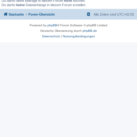
Du darfst deine Beiträge in diesem Forum
nicht
löschen.
Du darfst
keine
Dateianhänge in diesem Forum erstellen.
Startseite
Foren-Übersicht
Alle Zeiten sind
UTC+02:00
Powered by
phpBB
® Forum Software © phpBB Limited
Deutsche Übersetzung durch
phpBB.de
Datenschutz
|
Nutzungsbedingungen