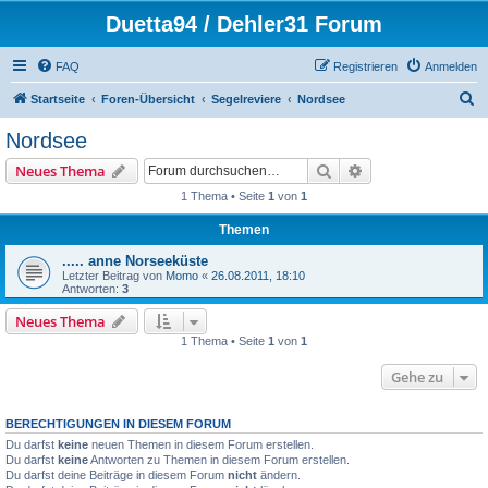
Duetta94 / Dehler31 Forum
FAQ
Registrieren
Anmelden
S
Startseite
Foren-Übersicht
Segelreviere
Nordsee
u
Nordsee
c
Suche
Erweiterte Suche
Neues Thema
h
1 Thema • Seite
1
von
1
e
Themen
..... anne Norseeküste
Letzter Beitrag von
Momo
«
26.08.2011, 18:10
Antworten:
3
Neues Thema
1 Thema • Seite
1
von
1
Gehe zu
BERECHTIGUNGEN IN DIESEM FORUM
Du darfst
keine
neuen Themen in diesem Forum erstellen.
Du darfst
keine
Antworten zu Themen in diesem Forum erstellen.
Du darfst deine Beiträge in diesem Forum
nicht
ändern.