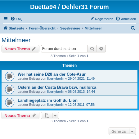
Duetta94 / Dehler31 Forum
FAQ
Registrieren
Anmelden
S
Startseite
Foren-Übersicht
Segelreviere
Mittelmeer
u
Mittelmeer
c
Suche
Erweiterte Suche
Neues Thema
h
3 Themen • Seite
1
von
1
e
Themen
Wer hat seine D28 an der Cote-Azur
Letzter Beitrag von
libertyberlin
«
29.04.2021, 11:49
Ostern an der Costa Brava bzw. mallorca
Letzter Beitrag von
libertyberlin
«
08.03.2013, 14:44
Landliegeplatz im Golf du Lion
Letzter Beitrag von
libertyberlin
«
12.03.2011, 07:56
Neues Thema
3 Themen • Seite
1
von
1
Gehe zu