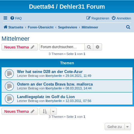
Duetta94 / Dehler31 Forum
FAQ
Registrieren
Anmelden
S
Startseite
Foren-Übersicht
Segelreviere
Mittelmeer
u
Mittelmeer
c
Suche
Erweiterte Suche
Neues Thema
h
3 Themen • Seite
1
von
1
e
Themen
Wer hat seine D28 an der Cote-Azur
Letzter Beitrag von
libertyberlin
«
29.04.2021, 11:49
Ostern an der Costa Brava bzw. mallorca
Letzter Beitrag von
libertyberlin
«
08.03.2013, 14:44
Landliegeplatz im Golf du Lion
Letzter Beitrag von
libertyberlin
«
12.03.2011, 07:56
Neues Thema
3 Themen • Seite
1
von
1
Gehe zu