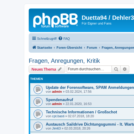
Duetta94 / Dehler
Für Eigner und Fans
Schnellzugriff
FAQ
Startseite
Foren-Übersicht
Forum
Fragen, Anregungen,
Fragen, Anregungen, Kritik
Suche
Erw
Neues Thema
THEMEN
Update der Forensoftware, SPAM Anmeldungen
von
admin
»
03.02.2024, 17:56
Spendenaufruf
von
admin
»
22.01.2020, 16:53
Technische Informationen / Großschot
von
cpt.basti
»
02.07.2018, 18:20
Austausch Saildrive Dichtungsgummi - lt. Wartu
von
Jim63
»
02.03.2018, 20:26