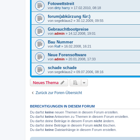
Fotowettstreit
von
dirty harry
»
17.02.2010, 08:18
forum(abkürzung für:)
von
segelklaus2
»
30.12.2009, 09:55
Gebrauchtbootpreise
von
admin
»
14.12.2008, 19:01
Bau Nummer
von
Ralf
»
16.02.2008, 16:21
Neue Forensoftware
von
admin
»
20.01.2008, 17:33
schade schade
von
segelklaus2
»
09.07.2006, 08:16
Neues Thema
Zurück zur Foren-Übersicht
BERECHTIGUNGEN IN DIESEM FORUM
Du darfst
keine
neuen Themen in diesem Forum erstellen.
Du darfst
keine
Antworten zu Themen in diesem Forum erstellen.
Du darfst deine Beiträge in diesem Forum
nicht
ändern.
Du darfst deine Beiträge in diesem Forum
nicht
löschen.
Du darfst
keine
Dateianhänge in diesem Forum erstellen.