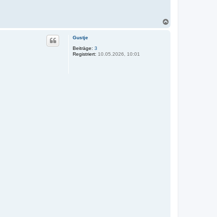
N
a
c
Gustje
h
o
Beiträge:
3
Registriert:
10.05.2026, 10:01
b
e
n