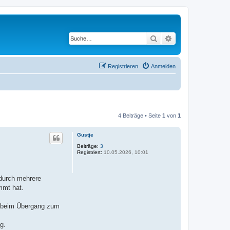
Suche
Erweiterte Suche
Registrieren
Anmelden
4 Beiträge • Seite
1
von
1
Gustje
Beiträge:
3
Registriert:
10.05.2026, 10:01
 durch mehrere
mmt hat.
d beim Übergang zum
g.