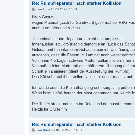
Re: Rumpfreparatur nach starker Kollision
B
von
flm
»
28.05.2026, 13:54
e
i
Hallo Gustav,
t
wegen Material (auch für Sandwich) guck mal bei R&G Fase
r
a
auch gute Infos und Videos.
g
Theoretisch ist die Reparatur ja nicht so kompliziert:
Innenausbau etc. großflächig demontieren (auch das Schot
Gelcoat und Innenfarbe im Schadensbereich weiträumig abtr
ausgehen, dass die Fasern im Laminat noch weiter gebroch
Von innen 4-5 Lagen schwere Matten auflaminieren. (Hier zähl
Von außen feine Matte mit geschäfftetem Übergang auflamin
Schott einlaminieren (dient der Aussteifung der Rumpfs).
Das Sül sehr stabil herstellen (vielleicht sogar massiv auf
Ich würde auch die Kielaufhängung sehr sorgfälltig prüfen, 
Wenn beim Unfall bereits der Mast gestanden hat, würde i
Der Teufel steckt natürlich im Detail und du musst schon Lu
Herzliche Grüße flm
Re: Rumpfreparatur nach starker Kollision
B
von
Gustje
»
01.08.2026, 16:31
e