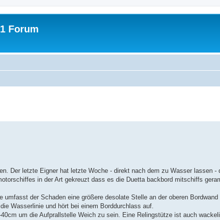
31 Forum
erte Suche
fen. Der letzte Eigner hat letzte Woche - direkt nach dem zu Wasser lassen -
torschiffes in der Art gekreuzt dass es die Duetta backbord mitschiffs gera
te umfasst der Schaden eine größere desolate Stelle an der oberen Bordwan
 die Wasserlinie und hört bei einem Borddurchlass auf.
0cm um die Aufprallstelle Weich zu sein. Eine Relingstütze ist auch wackeli