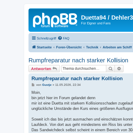
Duetta94 / Dehler
Für Eigner und Fans
Schnellzugriff
FAQ
Startseite
Foren-Übersicht
Technik
Arbeiten am Schiff
Rumpfreparatur nach starker Kollision
Suche
Erweit
Antworten
Rumpfreparatur nach starker Kollision
B
von
Gustje
»
11.05.2026, 22:34
e
i
Moin,
t
bin jetzt hier im Forum gelandet denn
r
a
mir ist eine Duetta mit starkem Kollisionsschaden zugelau
g
unglückliche Umstände den Kurs eines größeren Ausflugsmo
Soweit ich das bis jetzt ausmachen und einschätzen konn
Laufdeck. Von dort aus geht mindestens ein Riss bis unter
Das Sandwichdeck selbst scheint in einem Bereich von 30-4