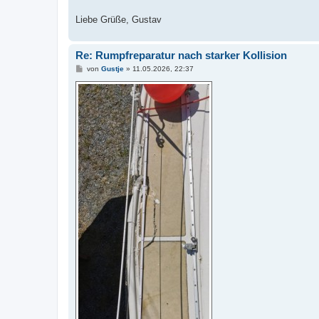
Liebe Grüße, Gustav
Re: Rumpfreparatur nach starker Kollision
B
von
Gustje
»
11.05.2026, 22:37
e
i
t
r
a
g