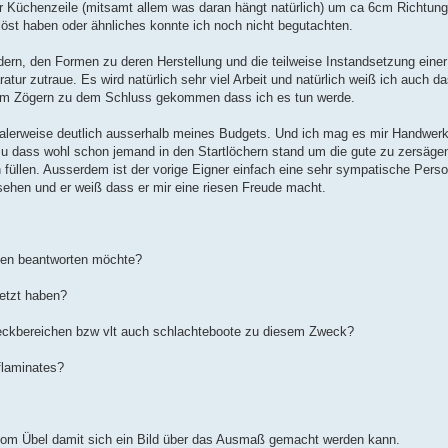
er Küchenzeile (mitsamt allem was daran hängt natürlich) um ca 6cm Richtung
öst haben oder ähnliches konnte ich noch nicht begutachten.
dern, den Formen zu deren Herstellung und die teilweise Instandsetzung ein
tur zutraue. Es wird natürlich sehr viel Arbeit und natürlich weiß ich auch d
rzem Zögern zu dem Schluss gekommen dass ich es tun werde.
alerweise deutlich ausserhalb meines Budgets. Und ich mag es mir Handwerk
dass wohl schon jemand in den Startlöchern stand um die gute zu zersägen
füllen. Ausserdem ist der vorige Eigner einfach eine sehr sympatische Pers
sehen und er weiß dass er mir eine riesen Freude macht.
agen beantworten möchte?
setzt haben?
eckbereichen bzw vlt auch schlachteboote zu diesem Zweck?
flaminates?
 vom Übel damit sich ein Bild über das Ausmaß gemacht werden kann.