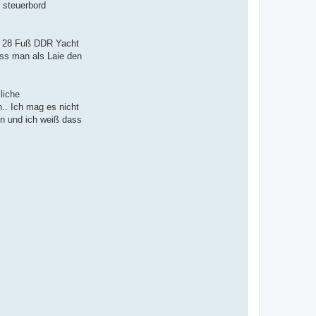
 steuerbord
er 28 Fuß DDR Yacht
ass man als Laie den
liche
.. Ich mag es nicht
on und ich weiß dass