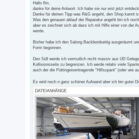
i
Hallo flm,
t
danke für deine Antwort. Ich habe sie nur erst jetzt entdeck
r
a
Danke für deinen Tipp was R&G angeht, den Shop kannt ic
g
Was den genauen ablauf der Reparatur angeht bin ich noch
aber es zeichnet sich ab dass ich mit Hilfe einer von de
werde.
Bisher habe ich den Salong Backbordseitig ausgeräumt und
Form begonnen.
Den Süll werde ich vermutlich recht massiv aus UD Gelege
Kollisionsseite zu begrenzen. Ich werde relativ viele Spa
auch der die Püttingeisentragende "Hilfsspant" (oder wie a
Es wird noch n ganz schöner Aufwand aber ich bin guter D
DATEIANHÄNGE