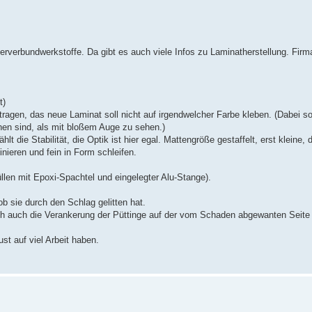
rverbundwerkstoffe. Da gibt es auch viele Infos zu Laminatherstellung. Fi
t)
agen, das neue Laminat soll nicht auf irgendwelcher Farbe kleben. (Dabei s
en sind, als mit bloßem Auge zu sehen.)
t die Stabilität, die Optik ist hier egal. Mattengröße gestaffelt, erst kleine,
ieren und fein in Form schleifen.
füllen mit Epoxi-Spachtel und eingelegter Alu-Stange).
ob sie durch den Schlag gelitten hat.
ch auch die Verankerung der Püttinge auf der vom Schaden abgewanten Seite 
st auf viel Arbeit haben.