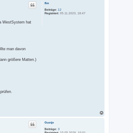
c
flm
h
o
Beiträge:
12
Registriert:
05.11.2023, 18:47
b
e
rma WestSystem hat
n
ollte man davon
 dann größere Matten.)
prüfen.
N
a
c
Gustje
h
o
Beiträge:
3
Registriert:
10.05.2026, 10:01