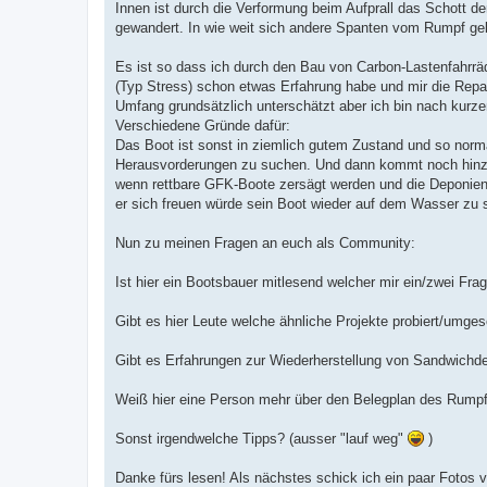
Innen ist durch die Verformung beim Aufprall das Schott d
gewandert. In wie weit sich andere Spanten vom Rumpf gel
Es ist so dass ich durch den Bau von Carbon-Lastenfahrrä
(Typ Stress) schon etwas Erfahrung habe und mir die Repara
Umfang grundsätzlich unterschätzt aber ich bin nach ku
Verschiedene Gründe dafür:
Das Boot ist sonst in ziemlich gutem Zustand und so norm
Herausvorderungen zu suchen. Und dann kommt noch hinzu 
wenn rettbare GFK-Boote zersägt werden und die Deponien 
er sich freuen würde sein Boot wieder auf dem Wasser zu 
Nun zu meinen Fragen an euch als Community:
Ist hier ein Bootsbauer mitlesend welcher mir ein/zwei Fr
Gibt es hier Leute welche ähnliche Projekte probiert/umge
Gibt es Erfahrungen zur Wiederherstellung von Sandwichd
Weiß hier eine Person mehr über den Belegplan des Rump
Sonst irgendwelche Tipps? (ausser "lauf weg"
)
Danke fürs lesen! Als nächstes schick ich ein paar Fotos