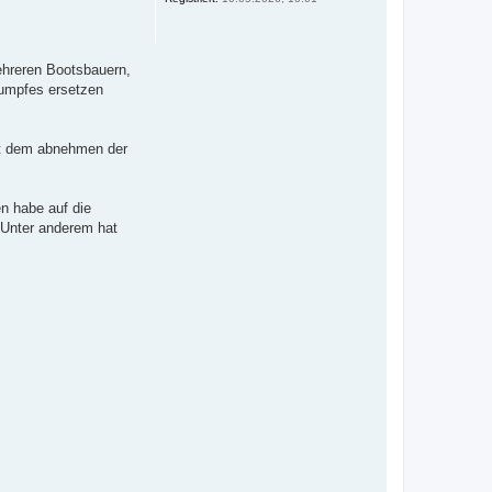
b
e
n
ehreren Bootsbauern,
Rumpfes ersetzen
mit dem abnehmen der
n habe auf die
 Unter anderem hat