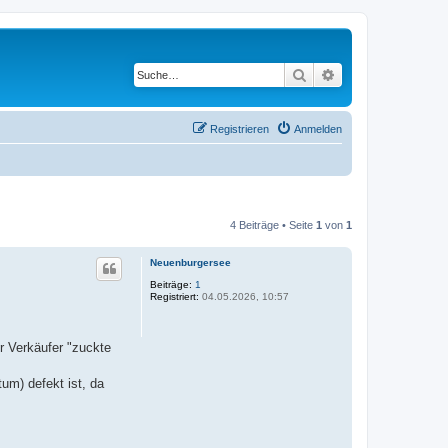
Suche
Erweiterte Suche
Registrieren
Anmelden
4 Beiträge • Seite
1
von
1
Neuenburgersee
Beiträge:
1
Registriert:
04.05.2026, 10:57
r Verkäufer "zuckte
um) defekt ist, da