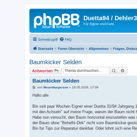
Duetta94 / Dehler
Für Eigner und Fans
Schnellzugriff
FAQ
Startseite
Foren-Übersicht
Allgemeines
Fragen, Disku
Baumkicker Selden
Suche
Erweit
Antworten
Baumkicker Selden
B
von
Neuenburgersee
»
18.05.2026, 17:39
e
i
Hallo alle
t
r
a
Bin seit paar Wochen Eigner einer Duetta 31/94 Jahrgang 1
g
mit den Achseln" auf meine Frage, warum der Baum nicht ho
Habe nun versucht, den Baum horizontal einzustellen was 
der Baum ohne "Behelfs-Dirk" nicht vom Baumkicker gestüt
Bin für Tips zur Reparatur dankbar. Oder lohnt sich eine Re