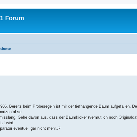
31 Forum
ssionen
erte Suche
986. Bereits beim Probesegeln ist mir der tiefhängende Baum aufgefallen. De
rizontal sei..
misslang. Gehe davon aus, dass der Baumkicker (vermutlich noch Originaldat
zt wird.
paratur eventuell gar nicht mehr..?