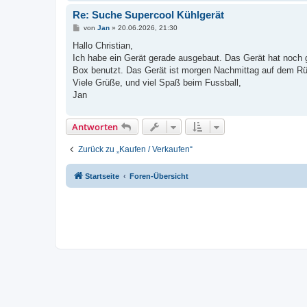
Re: Suche Supercool Kühlgerät
B
von
Jan
»
20.06.2026, 21:30
e
i
Hallo Christian,
t
Ich habe ein Gerät gerade ausgebaut. Das Gerät hat noch g
r
a
Box benutzt. Das Gerät ist morgen Nachmittag auf dem R
g
Viele Grüße, und viel Spaß beim Fussball,
Jan
Antworten
Zurück zu „Kaufen / Verkaufen“
Startseite
Foren-Übersicht