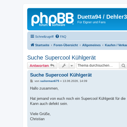
Duetta94 / Dehler
Für Eigner und Fans
Schnellzugriff
FAQ
Startseite
Foren-Übersicht
Allgemeines
Kaufen / Verka
Suche Supercool Kühlgerät
Antworten
Suche Supercool Kühlgerät
B
von
sailorman675
»
13.06.2026, 14:09
e
i
Hallo zusammen,
t
r
a
Hat jemand von euch noch ein Supercool Kühlgerät für die 
g
Kann auch defekt sein.
Viele Grüße,
Christian