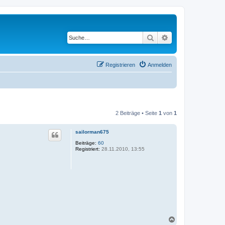
Suche
Erweiterte Suche
Registrieren
Anmelden
2 Beiträge • Seite
1
von
1
sailorman675
Beiträge:
60
Registriert:
28.11.2010, 13:55
N