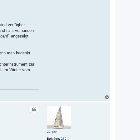
ind verfügbar.
und falls vorhanden
board" angezeigt
 wenn man bedenkt,
hterinstrument zur
ch im Winter vom
N
a
c
h
o
b
e
n
32iger
Beiträge:
230