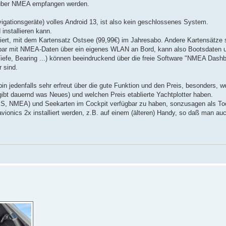
 über NMEA empfangen werden.
gationsgeräte) volles Android 13, ist also kein geschlossenes System.
installieren kann.
liert, mit dem Kartensatz Ostsee (99,99€) im Jahresabo. Andere Kartensätze s
pelbar mit NMEA-Daten über ein eigenes WLAN an Bord, kann also Bootsdaten 
iefe, Bearing ...) können beeindruckend über die freie Software "NMEA Dash
 sind.
bin jedenfalls sehr erfreut über die gute Funktion und den Preis, besonders,
ibt dauernd was Neues) und welchen Preis etablierte Yachtplotter haben.
S, NMEA) und Seekarten im Cockpit verfügbar zu haben, sonzusagen als Toc
onics 2x installiert werden, z.B. auf einem (älteren) Handy, so daß man au