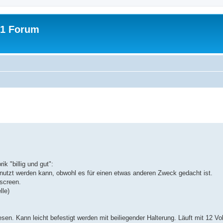
31 Forum
erte Suche
ik "billig und gut":
genutzt werden kann, obwohl es für einen etwas anderen Zweck gedacht ist.
hscreen.
lle)
sen. Kann leicht befestigt werden mit beiliegender Halterung. Läuft mit 12 Vo