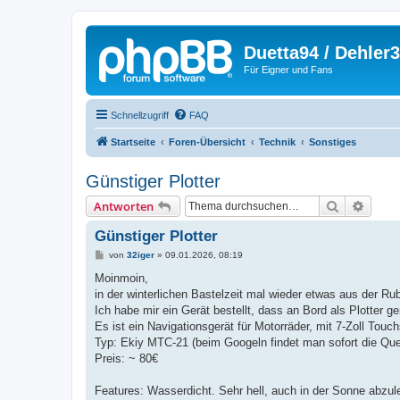
Duetta94 / Dehler
Für Eigner und Fans
Schnellzugriff
FAQ
Startseite
Foren-Übersicht
Technik
Sonstiges
Günstiger Plotter
Suche
Erweit
Antworten
Günstiger Plotter
B
von
32iger
»
09.01.2026, 08:19
e
i
Moinmoin,
t
in der winterlichen Bastelzeit mal wieder etwas aus der Rubr
r
a
Ich habe mir ein Gerät bestellt, dass an Bord als Plotter 
g
Es ist ein Navigationsgerät für Motorräder, mit 7-Zoll Touc
Typ: Ekiy MTC-21 (beim Googeln findet man sofort die Que
Preis: ~ 80€
Features: Wasserdicht. Sehr hell, auch in der Sonne abzule