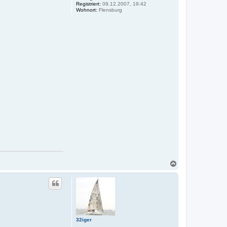
Registriert:
09.12.2007, 19:42
Wohnort:
Flensburg
N
a
c
h
o
b
e
n
32iger