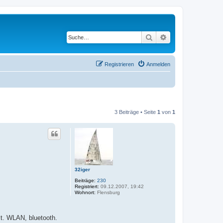
Suche
Erweiterte Suche
Registrieren
Anmelden
3 Beiträge • Seite
1
von
1
32iger
Beiträge:
230
Registriert:
09.12.2007, 19:42
Wohnort:
Flensburg
lt. WLAN, bluetooth.