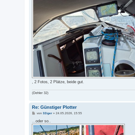
, 2 Fotos, 2 Plätze, beide gut.
(Dehler 32)
Re: Günstiger Plotter
B
von
32iger
»
24.05.2026, 15:55
e
i
...oder so..
t
r
a
g