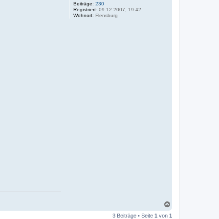
Beiträge:
230
Registriert:
09.12.2007, 19:42
Wohnort:
Flensburg
N
a
3 Beiträge • Seite
1
von
1
c