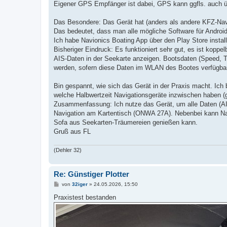
Eigener GPS Empfänger ist dabei, GPS kann ggfls. auch
Das Besondere: Das Gerät hat (anders als andere KFZ-Navi
Das bedeutet, dass man alle mögliche Software für Android 
Ich habe Navionics Boating App über den Play Store instal
Bisheriger Eindruck: Es funktioniert sehr gut, es ist kop
AIS-Daten in der Seekarte anzeigen. Bootsdaten (Speed, T
werden, sofern diese Daten im WLAN des Bootes verfügbar
Bin gespannt, wie sich das Gerät in der Praxis macht. Ich 
welche Halbwertzeit Navigationsgeräte inzwischen haben (g
Zusammenfassung: Ich nutze das Gerät, um alle Daten (AI
Navigation am Kartentisch (ONWA 27A). Nebenbei kann Navi
Sofa aus Seekarten-Träumereien genießen kann.
Gruß aus FL
(Dehler 32)
Re: Günstiger Plotter
B
von
32iger
»
24.05.2026, 15:50
e
i
Praxistest bestanden
t
r
a
g