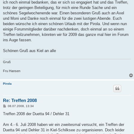
ich noch einmal bedanken, das er sich so engagiert hat und das Treffen,
trotz der geringen Beteiligung, für mich eine Runde Sache und ein
schönes Segelwochenende war. Einen besonderen Gruß auch an Axel
und Moni und Danke noch einmal für die zwei lustigen Abende. Euch
beiden wünsche ich einen schönen Urlaub mit der Pirola. Und wenn nun
einige Forummitglieder darüber nachdenken, doch einmal an so einem
Treffen teilzunehmen, könnten wir für 2009 das ganze mal hier im Forum
ins Auge fassen.
Schönen Gruß aus Kiel an alle
Gruß
Fru Hansen
Pirola
Re: Treffen 2008
B
08.07.2008, 13:34
e
i
Treffen 2008 der Duetta 94 / Dehler 31
t
r
a
Am 4.- 6. Juli 2008 haben wir ein zweitesmal versucht, ein Treffen der
g
Duetta 94 und Dehler 31 in Kiel-Schilksee zu organisieren. Doch leider