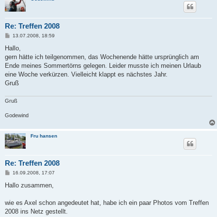
Re: Treffen 2008
B
13.07.2008, 18:59
e
i
Hallo,
t
gern hätte ich teilgenommen, das Wochenende hätte ursprünglich am
r
a
Ende meines Sommertörns gelegen. Leider musste ich meinen Urlaub
g
eine Woche verkürzen. Vielleicht klappt es nächstes Jahr.
Gruß
Gruß
Godewind
Fru hansen
Re: Treffen 2008
B
16.09.2008, 17:07
e
i
Hallo zusammen,
t
r
a
wie es Axel schon angedeutet hat, habe ich ein paar Photos vom Treffen
g
2008 ins Netz gestellt.