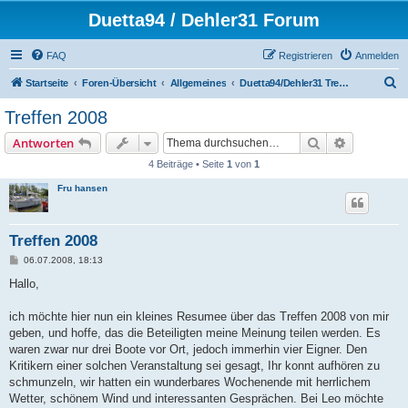
Duetta94 / Dehler31 Forum
FAQ
Registrieren
Anmelden
S
Startseite
Foren-Übersicht
Allgemeines
Duetta94/Dehler31 Treffen 2010
u
Treffen 2008
c
Suche
Erweiterte
Antworten
h
4 Beiträge • Seite
1
von
1
e
Fru hansen
Treffen 2008
B
06.07.2008, 18:13
e
i
Hallo,
t
r
a
ich möchte hier nun ein kleines Resumee über das Treffen 2008 von mir
g
geben, und hoffe, das die Beteiligten meine Meinung teilen werden. Es
waren zwar nur drei Boote vor Ort, jedoch immerhin vier Eigner. Den
Kritikern einer solchen Veranstaltung sei gesagt, Ihr konnt aufhören zu
schmunzeln, wir hatten ein wunderbares Wochenende mit herrlichem
Wetter, schönem Wind und interessanten Gesprächen. Bei Leo möchte