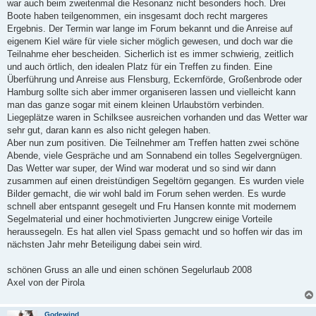
war auch beim zweitenmal die Resonanz nicht besonders hoch. Drei
Boote haben teilgenommen, ein insgesamt doch recht margeres
Ergebnis. Der Termin war lange im Forum bekannt und die Anreise auf
eigenem Kiel wäre für viele sicher möglich gewesen, und doch war die
Teilnahme eher bescheiden. Sicherlich ist es immer schwierig, zeitlich
und auch örtlich, den idealen Platz für ein Treffen zu finden. Eine
Überführung und Anreise aus Flensburg, Eckernförde, Großenbrode oder
Hamburg sollte sich aber immer organiseren lassen und vielleicht kann
man das ganze sogar mit einem kleinen Urlaubstörn verbinden.
Liegeplätze waren in Schilksee ausreichen vorhanden und das Wetter war
sehr gut, daran kann es also nicht gelegen haben.
Aber nun zum positiven. Die Teilnehmer am Treffen hatten zwei schöne
Abende, viele Gespräche und am Sonnabend ein tolles Segelvergnügen.
Das Wetter war super, der Wind war moderat und so sind wir dann
zusammen auf einen dreistündigen Segeltörn gegangen. Es wurden viele
Bilder gemacht, die wir wohl bald im Forum sehen werden. Es wurde
schnell aber entspannt gesegelt und Fru Hansen konnte mit modernem
Segelmaterial und einer hochmotivierten Jungcrew einige Vorteile
heraussegeln. Es hat allen viel Spass gemacht und so hoffen wir das im
nächsten Jahr mehr Beteiligung dabei sein wird.
schönen Gruss an alle und einen schönen Segelurlaub 2008
Axel von der Pirola
Godewind