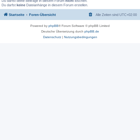
Du darfst deine Beiträge in diesem Forum
nicht
löschen.
Du darfst
keine
Dateianhänge in diesem Forum erstellen.
Startseite
Foren-Übersicht
Alle Zeiten sind
UTC+02:00
Powered by
phpBB
® Forum Software © phpBB Limited
Deutsche Übersetzung durch
phpBB.de
Datenschutz
|
Nutzungsbedingungen