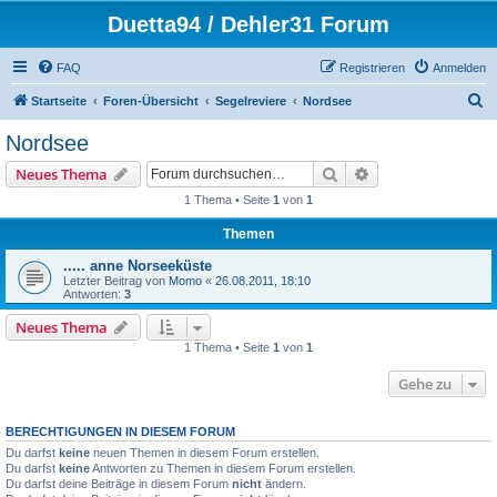
Duetta94 / Dehler31 Forum
FAQ
Registrieren
Anmelden
S
Startseite
Foren-Übersicht
Segelreviere
Nordsee
u
Nordsee
c
Suche
Erweiterte Suche
Neues Thema
h
1 Thema • Seite
1
von
1
e
Themen
..... anne Norseeküste
Letzter Beitrag von
Momo
«
26.08.2011, 18:10
Antworten:
3
Neues Thema
1 Thema • Seite
1
von
1
Gehe zu
BERECHTIGUNGEN IN DIESEM FORUM
Du darfst
keine
neuen Themen in diesem Forum erstellen.
Du darfst
keine
Antworten zu Themen in diesem Forum erstellen.
Du darfst deine Beiträge in diesem Forum
nicht
ändern.